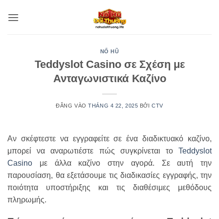
Bỏ
qua
nội
dung
NỔ HŨ
Teddyslot Casino σε Σχέση με
Ανταγωνιστικά Καζίνο
ĐĂNG VÀO
THÁNG 4 22, 2025
BỞI
CTV
Αν σκέφτεστε να εγγραφείτε σε ένα διαδικτυακό καζίνο,
μπορεί να αναρωτιέστε πώς συγκρίνεται το
Teddyslot
Casino
με άλλα καζίνο στην αγορά. Σε αυτή την
παρουσίαση, θα εξετάσουμε τις διαδικασίες εγγραφής, την
ποιότητα υποστήριξης και τις διαθέσιμες μεθόδους
πληρωμής.