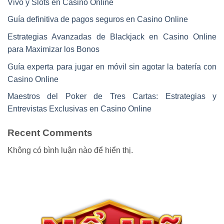
Vivo y Slots en Casino Online
Guía definitiva de pagos seguros en Casino Online
Estrategias Avanzadas de Blackjack en Casino Online
para Maximizar los Bonos
Guía experta para jugar en móvil sin agotar la batería con
Casino Online
Maestros del Poker de Tres Cartas: Estrategias y
Entrevistas Exclusivas en Casino Online
Recent Comments
Không có bình luận nào để hiển thị.