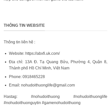
THÔNG TIN WEBSITE
Thông tin liên hệ :
Website: https://abxfi.uk.com/
Địa chỉ: 13A Đ. Tạ Quang Bửu, Phường 4, Quận 8,
Thành phố Hồ Chí Minh, Việt Nam
Phone: 0918465228
Email:
nohudoithuonglife@gmail.com
Hastag: #nohudoithuong #nohudoithuonglife
#nohudoithuonguytin #gamenohudoithuong