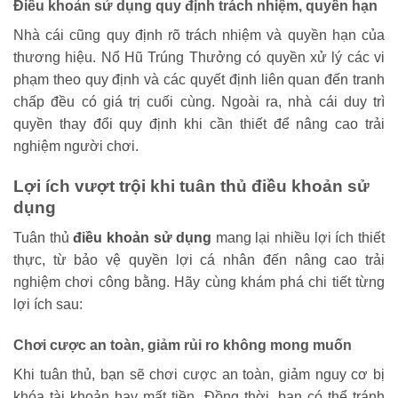
Điều khoản sử dụng quy định trách nhiệm, quyền hạn
Nhà cái cũng quy định rõ trách nhiệm và quyền hạn của
thương hiệu. Nổ Hũ Trúng Thưởng có quyền xử lý các vi
phạm theo quy định và các quyết định liên quan đến tranh
chấp đều có giá trị cuối cùng. Ngoài ra, nhà cái duy trì
quyền thay đổi quy định khi cần thiết để nâng cao trải
nghiệm người chơi.
Lợi ích vượt trội khi tuân thủ điều khoản sử
dụng
Tuân thủ
điều khoản sử dụng
mang lại nhiều lợi ích thiết
thực, từ bảo vệ quyền lợi cá nhân đến nâng cao trải
nghiệm chơi công bằng. Hãy cùng khám phá chi tiết từng
lợi ích sau:
Chơi cược an toàn, giảm rủi ro không mong muốn
Khi tuân thủ, bạn sẽ chơi cược an toàn, giảm nguy cơ bị
khóa tài khoản hay mất tiền. Đồng thời, bạn có thể tránh