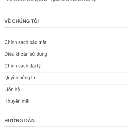
VỀ CHÚNG TÔI
Chính sách bảo mật
Điều khoản sử dụng
Chính sách đại lý
Quyền riêng tư
Liên hệ
Khuyến mãi
HƯỚNG DẪN