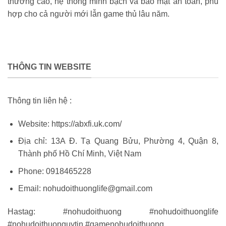
thưởng cao, hệ thống minh bạch và bảo mật an toàn, phù
hợp cho cả người mới lẫn game thủ lâu năm.
THÔNG TIN WEBSITE
Thông tin liên hệ :
Website: https://abxfi.uk.com/
Địa chỉ: 13A Đ. Tạ Quang Bửu, Phường 4, Quận 8,
Thành phố Hồ Chí Minh, Việt Nam
Phone: 0918465228
Email:
nohudoithuonglife@gmail.com
Hastag: #nohudoithuong #nohudoithuonglife
#nohudoithuonguytin #gamenohudoithuong