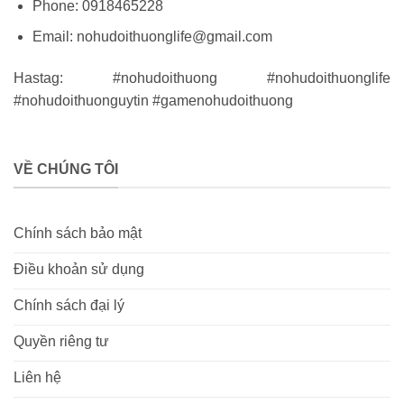
Phone: 0918465228
Email:
nohudoithuonglife@gmail.com
Hastag: #nohudoithuong #nohudoithuonglife
#nohudoithuonguytin #gamenohudoithuong
VỀ CHÚNG TÔI
Chính sách bảo mật
Điều khoản sử dụng
Chính sách đại lý
Quyền riêng tư
Liên hệ