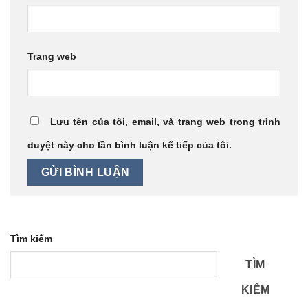
Trang web
Lưu tên của tôi, email, và trang web trong trình
duyệt này cho lần bình luận kế tiếp của tôi.
Tìm kiếm
TÌM
KIẾM