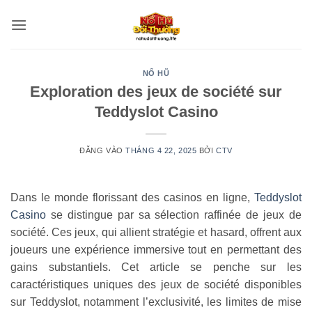
Bỏ
qua
nội
dung
NỔ HŨ
Exploration des jeux de société sur
Teddyslot Casino
ĐĂNG VÀO
THÁNG 4 22, 2025
BỞI
CTV
Dans le monde florissant des casinos en ligne,
Teddyslot
Casino
se distingue par sa sélection raffinée de jeux de
société. Ces jeux, qui allient stratégie et hasard, offrent aux
joueurs une expérience immersive tout en permettant des
gains substantiels. Cet article se penche sur les
caractéristiques uniques des jeux de société disponibles
sur Teddyslot, notamment l’exclusivité, les limites de mise