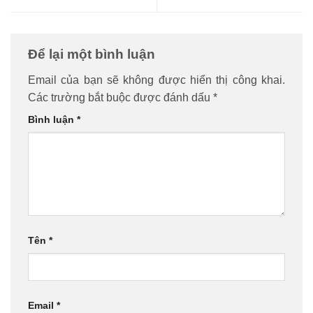
Để lại một bình luận
Email của bạn sẽ không được hiển thị công khai.
Các trường bắt buộc được đánh dấu
*
Bình luận
*
Tên
*
Email
*