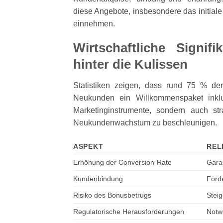
diese Angebote, insbesondere das initial
einnehmen.
Wirtschaftliche Signif
hinter die Kulissen
Statistiken zeigen, dass rund 75 % der
Neukunden ein Willkommenspaket inklus
Marketinginstrumente, sondern auch st
Neukundenwachstum zu beschleunigen.
ASPEKT
REL
Erhöhung der Conversion-Rate
Garan
Kundenbindung
Förde
Risiko des Bonusbetrugs
Stei
Regulatorische Herausforderungen
Notw