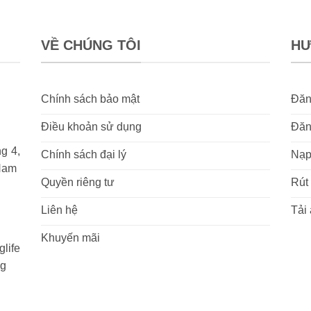
VỀ CHÚNG TÔI
HƯ
Chính sách bảo mật
Đăn
Điều khoản sử dụng
Đăn
g 4,
Chính sách đại lý
Nạp
 Nam
Quyền riêng tư
Rút 
Liên hệ
Tải
Khuyến mãi
life
ng