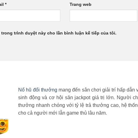
il
*
Trang web
 trong trình duyệt này cho lần bình luận kế tiếp của tôi.
Nổ hũ đổi thưởng
mang đến sân chơi giải trí hấp dẫn 
sinh động và cơ hội săn jackpot giá trị lớn. Người c
thưởng nhanh chóng với tỷ lệ trả thưởng cao, hệ thố
cho cả người mới lẫn game thủ lâu năm.