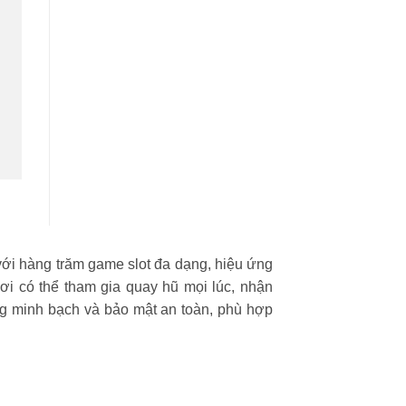
với hàng trăm game slot đa dạng, hiệu ứng
hơi có thể tham gia quay hũ mọi lúc, nhận
ng minh bạch và bảo mật an toàn, phù hợp