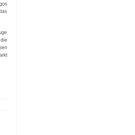
gos
 das
luge
 die
gien
arkt