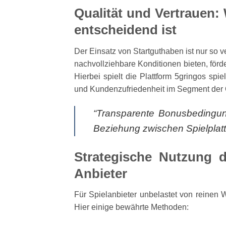
Qualität und Vertrauen
entscheidend ist
Der Einsatz von Startguthaben ist nur so ve
nachvollziehbare Konditionen bieten, förd
Hierbei spielt die Plattform 5gringos spie
und Kundenzufriedenheit im Segment der 
“Transparente Bonusbedingung
Beziehung zwischen Spielplat
Strategische Nutzung d
Anbieter
Für Spielanbieter unbelastet von reinen W
Hier einige bewährte Methoden: