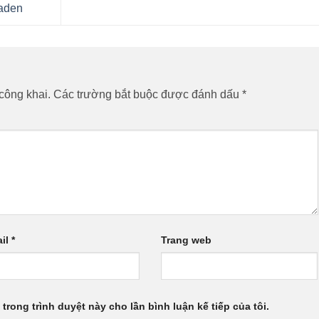
faden
công khai.
Các trường bắt buộc được đánh dấu
*
il
*
Trang web
 trong trình duyệt này cho lần bình luận kế tiếp của tôi.