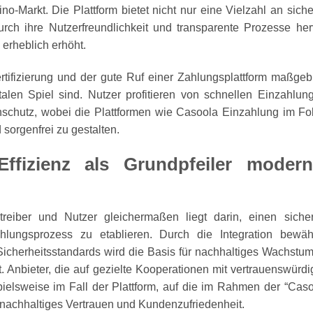
o-Markt. Die Plattform bietet nicht nur eine Vielzahl an sich
ch ihre Nutzerfreundlichkeit und transparente Prozesse her
erheblich erhöht.
ertifizierung und der gute Ruf einer Zahlungsplattform maßgeb
talen Spiel sind. Nutzer profitieren von schnellen Einzahlun
chutz, wobei die Plattformen wie Casoola Einzahlung im Fo
sorgenfrei zu gestalten.
Effizienz als Grundpfeiler modern
treiber und Nutzer gleichermaßen liegt darin, einen siche
ahlungsprozess zu etablieren. Durch die Integration bewäh
icherheitsstandards wird die Basis für nachhaltiges Wachstu
. Anbieter, die auf gezielte Kooperationen mit vertrauenswürd
pielsweise im Fall der Plattform, auf die im Rahmen der “Cas
 nachhaltiges Vertrauen und Kundenzufriedenheit.