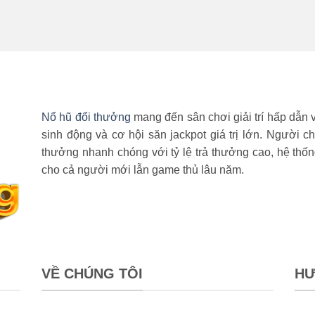
Nổ hũ đổi thưởng
mang đến sân chơi giải trí hấp dẫn 
sinh động và cơ hội săn jackpot giá trị lớn. Người c
thưởng nhanh chóng với tỷ lệ trả thưởng cao, hệ thố
cho cả người mới lẫn game thủ lâu năm.
VỀ CHÚNG TÔI
HƯ