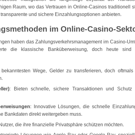
igen Raum, wo das Vertrauen in Online-Casinos traditionell s
r transparente und sichere Einzahlungsoptionen anbieten.
ungsmethoden im Online-Casino-Sekt
lungen haben das Zahlungsverkehrsmanagement im Casino-Umf
ierte die klassische Banküberweisung, doch heute sind 
 bekanntesten Wege, Gelder zu transferieren, doch oftmals
n.
ller)
: Bieten schnelle, sichere Transaktionen und Schutz 
berweisungen
: Innovative Lösungen, die schnelle Einzahlu
ne Bankdaten direkt weitergeben muss.
 Nutzer, die ihre finanzielle Privatsphäre schützen möchten.
Integrierte Lösungen wie Apple Pay oder Google Pay, speziell