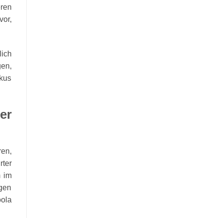
eren
vor,
lich
gen,
kus
er
ren,
rter
m im
igen
oola