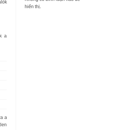
álók
hiển thị.
uk a
ra a
len