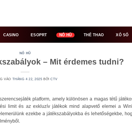
CASINO
ESOPRT
NỔ HŨ
THỂ THAO
XỔ SỐ
NỔ HŨ
kszabályok – Mit érdemes tudni?
NG VÀO
THÁNG 4 22, 2025
BỞI
CTV
zerencsejáték platform, amely különösen a magas tétű játék
ési limit és az exkluzív játékok mind alapvető elemei a Wi
lemerülünk ezekbe a játékszabályokba és lehetőségekbe, ho
élményből.