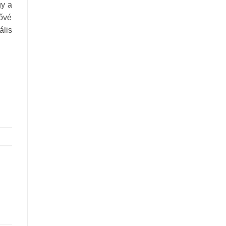
gy a
tővé
ális