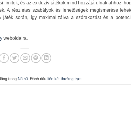
i limitek, és az exkluzív játékok mind hozzájárulnak ahhoz, ho
ek. A részletes szabályok és lehetőségek megismerése lehe
 játék során, így maximalizálva a szórakozást és a potenci
y
weboldalra.
đăng trong
Nổ hũ
. Đánh dấu
liên kết thường trực
.