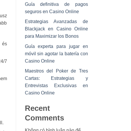
Guía definitiva de pagos
seguros en Casino Online
usz
Estrategias Avanzadas de
sabb
Blackjack en Casino Online
para Maximizar los Bonos
k és
Guía experta para jugar en
móvil sin agotar la batería con
Casino Online
24/7
Maestros del Poker de Tres
Cartas: Estrategias y
 nem
Entrevistas Exclusivas en
Casino Online
Recent
Comments
l.
Không có bình luận nào để