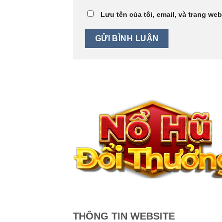
Lưu tên của tôi, email, và trang web
THÔNG TIN WEBSITE