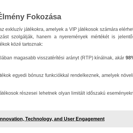
 Élmény Fokozása
az exkluzív játékokra, amelyek a VIP játékosok számára elérhe
ást szolgálják, hanem a nyeremények mértékét is jelentő
tékok közé tartoznak:
alában magasabb visszatérítési arányt (RTP) kínálnak, akár
98
tékok egyedi bónusz funkciókkal rendelkeznek, amelyek növel
átékosok részesei lehetnek olyan limitált időszakú események
 Innovation, Technology, and User Engagement