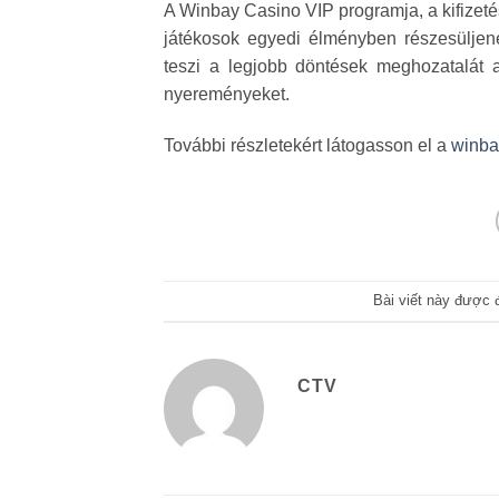
A Winbay Casino VIP programja, a kifizetés
játékosok egyedi élményben részesüljen
teszi a legjobb döntések meghozatalát a
nyereményeket.
További részletekért látogasson el a
winba
Bài viết này được 
CTV