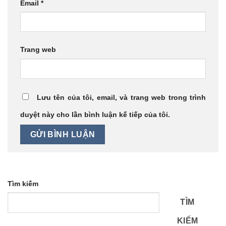
Email
*
Trang web
Lưu tên của tôi, email, và trang web trong trình
duyệt này cho lần bình luận kế tiếp của tôi.
Tìm kiếm
TÌM
KIẾM