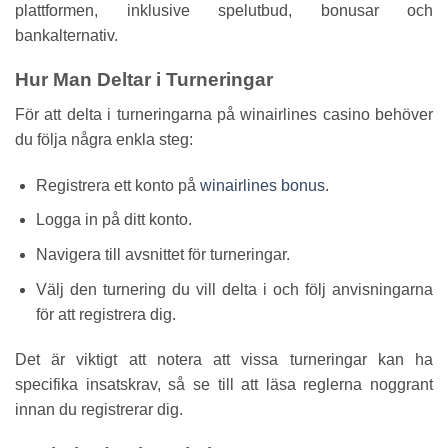
plattformen, inklusive spelutbud, bonusar och
bankalternativ.
Hur Man Deltar i Turneringar
För att delta i turneringarna på winairlines casino behöver
du följa några enkla steg:
Registrera ett konto på
winairlines bonus
.
Logga in på ditt konto.
Navigera till avsnittet för turneringar.
Välj den turnering du vill delta i och följ anvisningarna
för att registrera dig.
Det är viktigt att notera att vissa turneringar kan ha
specifika insatskrav, så se till att läsa reglerna noggrant
innan du registrerar dig.