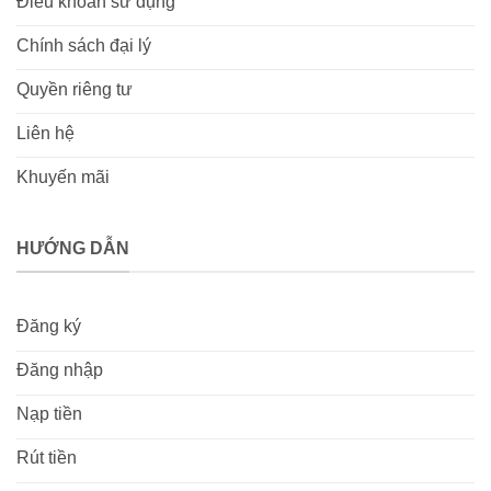
Điều khoản sử dụng
Chính sách đại lý
Quyền riêng tư
Liên hệ
Khuyến mãi
HƯỚNG DẪN
Đăng ký
Đăng nhập
Nạp tiền
Rút tiền