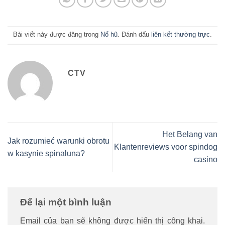
Bài viết này được đăng trong
Nổ hũ
. Đánh dấu
liên kết thường trực
.
CTV
Het Belang van
Jak rozumieć warunki obrotu
Klantenreviews voor spindog
w kasynie spinaluna?
casino
Để lại một bình luận
Email của bạn sẽ không được hiển thị công khai.