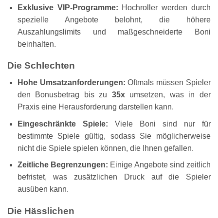
Exklusive VIP-Programme:
Hochroller werden durch
spezielle Angebote belohnt, die höhere
Auszahlungslimits und maßgeschneiderte Boni
beinhalten.
Die Schlechten
Hohe Umsatzanforderungen:
Oftmals müssen Spieler
den Bonusbetrag bis zu
35x
umsetzen, was in der
Praxis eine Herausforderung darstellen kann.
Eingeschränkte Spiele:
Viele Boni sind nur für
bestimmte Spiele gültig, sodass Sie möglicherweise
nicht die Spiele spielen können, die Ihnen gefallen.
Zeitliche Begrenzungen:
Einige Angebote sind zeitlich
befristet, was zusätzlichen Druck auf die Spieler
ausüben kann.
Die Hässlichen