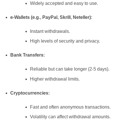
Widely accepted and easy to use.
e-Wallets (e.g., PayPal, Skrill, Neteller):
Instant withdrawals.
High levels of security and privacy.
Bank Transfers:
Reliable but can take longer (2-5 days).
Higher withdrawal limits.
Cryptocurrencies:
Fast and often anonymous transactions.
Volatility can affect withdrawal amounts.