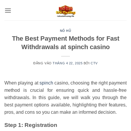
Bỏ
qua
nội
dung
NỔ HŨ
The Best Payment Methods for Fast
Withdrawals at spinch casino
ĐĂNG VÀO
THÁNG 4 22, 2025
BỞI
CTV
When playing at
spinch
casino, choosing the right payment
method is crucial for ensuring quick and hassle-free
withdrawals. In this guide, we will walk you through the
best payment options available, highlighting their features,
pros, and cons so you can make an informed decision.
Step 1: Registration