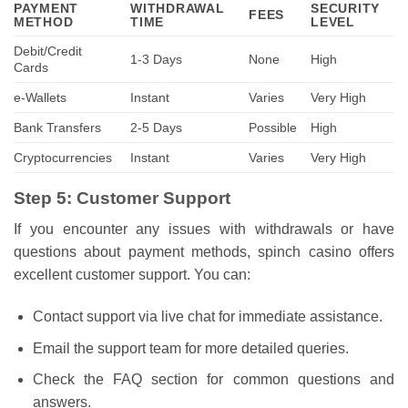
PAYMENT
WITHDRAWAL
SECURITY
FEES
METHOD
TIME
LEVEL
Debit/Credit
1-3 Days
None
High
Cards
e-Wallets
Instant
Varies
Very High
Bank Transfers
2-5 Days
Possible
High
Cryptocurrencies
Instant
Varies
Very High
Step 5: Customer Support
If you encounter any issues with withdrawals or have
questions about payment methods, spinch casino offers
excellent customer support. You can:
Contact support via live chat for immediate assistance.
Email the support team for more detailed queries.
Check the FAQ section for common questions and
answers.