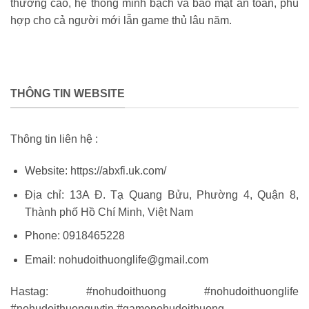
thưởng cao, hệ thống minh bạch và bảo mật an toàn, phù
hợp cho cả người mới lẫn game thủ lâu năm.
THÔNG TIN WEBSITE
Thông tin liên hệ :
Website: https://abxfi.uk.com/
Địa chỉ: 13A Đ. Tạ Quang Bửu, Phường 4, Quận 8,
Thành phố Hồ Chí Minh, Việt Nam
Phone: 0918465228
Email:
nohudoithuonglife@gmail.com
Hastag: #nohudoithuong #nohudoithuonglife
#nohudoithuonguytin #gamenohudoithuong