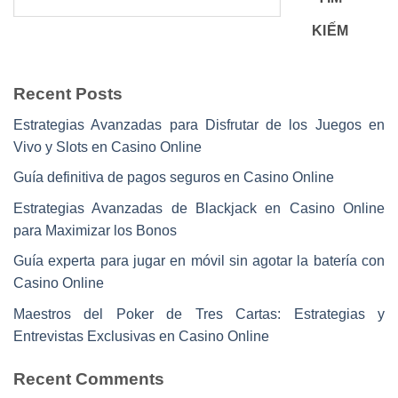
KIẾM
Recent Posts
Estrategias Avanzadas para Disfrutar de los Juegos en
Vivo y Slots en Casino Online
Guía definitiva de pagos seguros en Casino Online
Estrategias Avanzadas de Blackjack en Casino Online
para Maximizar los Bonos
Guía experta para jugar en móvil sin agotar la batería con
Casino Online
Maestros del Poker de Tres Cartas: Estrategias y
Entrevistas Exclusivas en Casino Online
Recent Comments