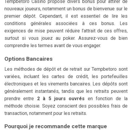
Tempbetoro Casino propose divers bonus pour attirer de
nouveaux joueurs, notamment un bonus de bienvenue sur le
premier dépôt. Cependant, il est essentiel de lire les
conditions générales associées à ces bonus. Les
exigences de mise peuvent réduire l’attrait de ces offres,
surtout si vous jouez au poker. Assurez-vous de bien
comprendre les termes avant de vous engager.
Options Bancaires
Les méthodes de dépôt et de retrait sur Tempbetoro sont
variées, incluant les cartes de crédit, les portefeuilles
électroniques et les virements bancaires. Les dépôts sont
généralement instantanés, tandis que les retraits peuvent
prendre entre
2 à 5 jours ouvrés
en fonction de la
méthode choisie. Soyez conscient des possibles frais de
transaction, notamment pour les retraits.
Pourquoi je recommande cette marque