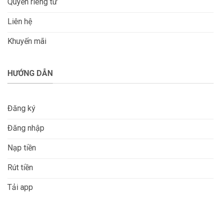
Quyền riêng tư
Liên hệ
Khuyến mãi
HƯỚNG DẪN
Đăng ký
Đăng nhập
Nạp tiền
Rút tiền
Tải app