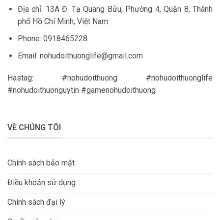
Địa chỉ: 13A Đ. Tạ Quang Bửu, Phường 4, Quận 8, Thành
phố Hồ Chí Minh, Việt Nam
Phone: 0918465228
Email:
nohudoithuonglife@gmail.com
Hastag: #nohudoithuong #nohudoithuonglife
#nohudoithuonguytin #gamenohudoithuong
VỀ CHÚNG TÔI
Chính sách bảo mật
Điều khoản sử dụng
Chính sách đại lý