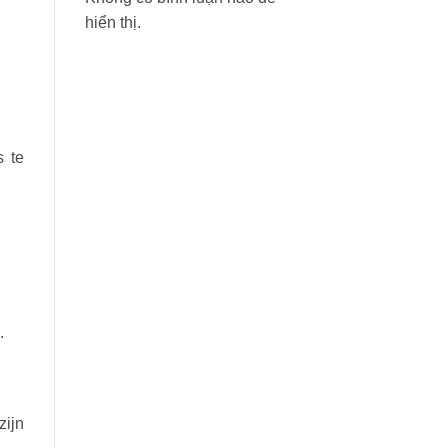
hiển thị.
s te
.
zijn