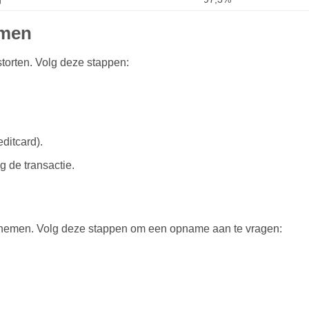
emen
torten. Volg deze stappen:
ditcard).
g de transactie.
 opnemen. Volg deze stappen om een opname aan te vragen: