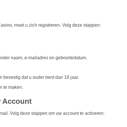
asino, moet u zich registreren. Volg deze stappen:
onder naam, e-mailadres en geboortedatum.
bevestig dat u ouder bent dan 18 jaar.
n te maken.
w Account
smail. Volg deze stappen om uw account te activeren: