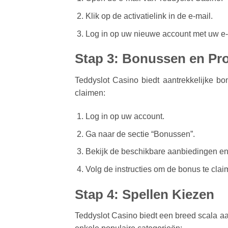
Klik op de activatielink in de e-mail.
Log in op uw nieuwe account met uw e
Stap 3: Bonussen en Pr
Teddyslot Casino biedt aantrekkelijke 
claimen:
Log in op uw account.
Ga naar de sectie “Bonussen”.
Bekijk de beschikbare aanbiedingen en k
Volg de instructies om de bonus te clai
Stap 4: Spellen Kiezen
Teddyslot Casino biedt een breed scala aan