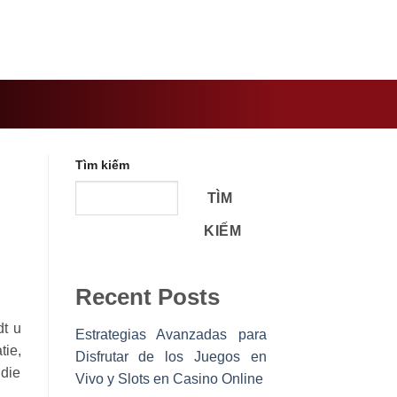
Tìm kiếm
TÌM
KIẾM
Recent Posts
dt u
Estrategias Avanzadas para
tie,
Disfrutar de los Juegos en
 die
Vivo y Slots en Casino Online