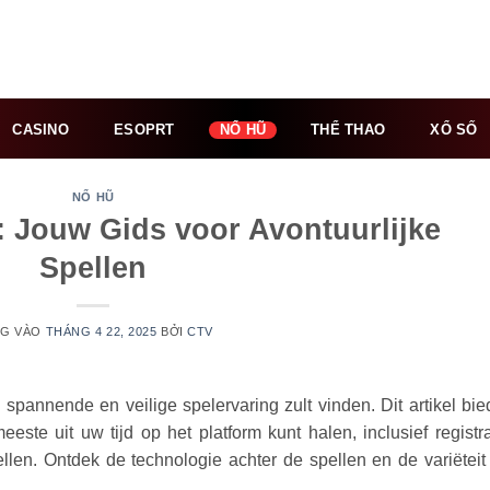
CASINO
ESOPRT
NỔ HŨ
THỂ THAO
XỔ SỐ
NỔ HŨ
: Jouw Gids voor Avontuurlijke
Spellen
NG VÀO
THÁNG 4 22, 2025
BỞI
CTV
pannende en veilige spelervaring zult vinden. Dit artikel bie
ste uit uw tijd op het platform kunt halen, inclusief registra
llen. Ontdek de technologie achter de spellen en de variëteit