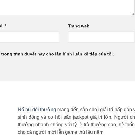
il
*
Trang web
 trong trình duyệt này cho lần bình luận kế tiếp của tôi.
Nổ hũ đổi thưởng
mang đến sân chơi giải trí hấp dẫn 
sinh động và cơ hội săn jackpot giá trị lớn. Người c
thưởng nhanh chóng với tỷ lệ trả thưởng cao, hệ thố
cho cả người mới lẫn game thủ lâu năm.