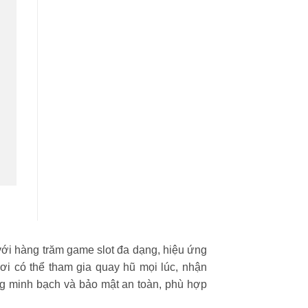
với hàng trăm game slot đa dạng, hiệu ứng
hơi có thể tham gia quay hũ mọi lúc, nhận
ng minh bạch và bảo mật an toàn, phù hợp