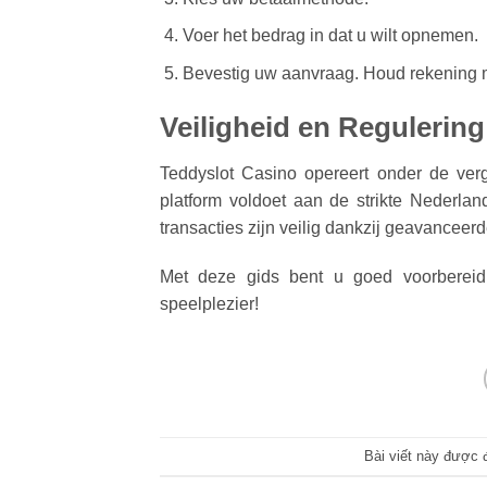
Voer het bedrag in dat u wilt opnemen.
Bevestig uw aanvraag. Houd rekening m
Veiligheid en Regulering
Teddyslot Casino opereert onder de ve
platform voldoet aan de strikte Nederla
transacties zijn veilig dankzij geavanceer
Met deze gids bent u goed voorbereid
speelplezier!
Bài viết này được 