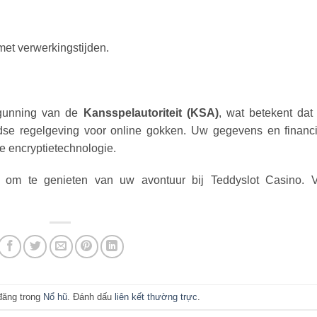
et verwerkingstijden.
rgunning van de
Kansspelautoriteit (KSA)
, wat betekent dat
ndse regelgeving voor online gokken. Uw gegevens en financ
de encryptietechnologie.
 om te genieten van uw avontuur bij Teddyslot Casino. V
đăng trong
Nổ hũ
. Đánh dấu
liên kết thường trực
.