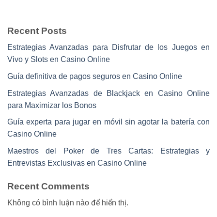
Recent Posts
Estrategias Avanzadas para Disfrutar de los Juegos en
Vivo y Slots en Casino Online
Guía definitiva de pagos seguros en Casino Online
Estrategias Avanzadas de Blackjack en Casino Online
para Maximizar los Bonos
Guía experta para jugar en móvil sin agotar la batería con
Casino Online
Maestros del Poker de Tres Cartas: Estrategias y
Entrevistas Exclusivas en Casino Online
Recent Comments
Không có bình luận nào để hiển thị.