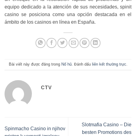
equipo dedicado a la atención de sus necesidades, spinit
casino se posiciona como una opción destacada en el
ámbito de los casinos en línea en España.
Bài viết này được đăng trong
Nổ hũ
. Đánh dấu
liên kết thường trực
.
CTV
Slotmafia Casino – Die
Spinmacho Casino in njihov
besten Promotions des