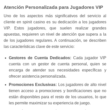
Atención Personalizada para Jugadores VIP
Uno de los aspectos más significativos del servicio al
cliente en spinit casino es su dedicación a los jugadores
VIP. Estos jugadores, que suelen realizar grandes
apuestas, requieren un nivel de atención que supera a la
de los jugadores regulares. A continuación, se describen
las características clave de este servicio:
Gestores de Cuenta Dedicados:
Cada jugador VIP
cuenta con un gestor de cuenta personal, quien se
encarga de atender sus necesidades específicas y
ofrecer asistencia personalizada.
Promociones Exclusivas:
Los jugadores de alto nivel
tienen acceso a promociones y bonificaciones que no
están disponibles para el resto de los usuarios, lo que
les permite maximizar su experiencia de juego.