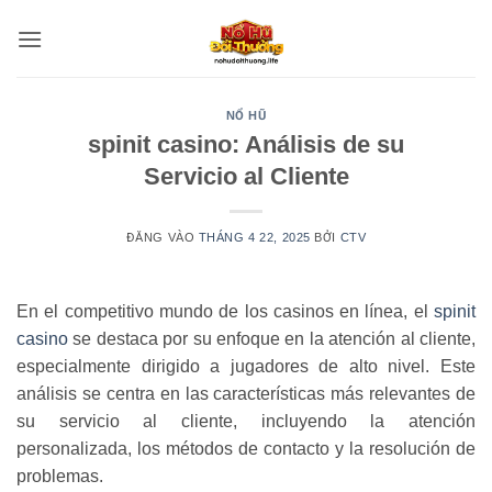
Bỏ
qua
nội
dung
NỔ HŨ
spinit casino: Análisis de su
Servicio al Cliente
ĐĂNG VÀO
THÁNG 4 22, 2025
BỞI
CTV
En el competitivo mundo de los casinos en línea, el
spinit
casino
se destaca por su enfoque en la atención al cliente,
especialmente dirigido a jugadores de alto nivel. Este
análisis se centra en las características más relevantes de
su servicio al cliente, incluyendo la atención
personalizada, los métodos de contacto y la resolución de
problemas.