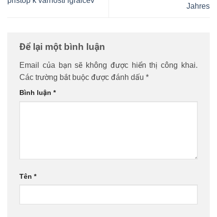
pristop k varnosti igralcev
Jahres
Để lại một bình luận
Email của bạn sẽ không được hiển thị công khai.
Các trường bắt buộc được đánh dấu
*
Bình luận
*
Tên
*