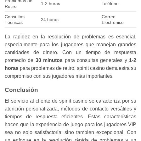
Problemas de
1-2 horas
Teléfono
Retiro
Consultas
Correo
24 horas
Técnicas
Electrónico
La rapidez en la resolución de problemas es esencial,
especialmente para los jugadores que manejan grandes
cantidades de dinero. Con un tiempo de respuesta
promedio de
30 minutos
para consultas generales y
1-2
horas
para problemas de retiro, spinit casino demuestra su
compromiso con sus jugadores más importantes.
Conclusión
El servicio al cliente de spinit casino se caracteriza por su
atención personalizada, métodos de contacto versátiles y
tiempos de respuesta eficientes. Estas características
hacen que la experiencia de juego para los jugadores VIP
sea no solo satisfactoria, sino también excepcional. Con
un enfoque en la resolución rápida de problemas y un