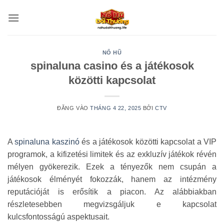
Bỏ
qua
nội
dung
NỔ HŨ
spinaluna casino és a játékosok
közötti kapcsolat
ĐĂNG VÀO
THÁNG 4 22, 2025
BỞI
CTV
A
spinaluna kaszinó
és a játékosok közötti kapcsolat a VIP
programok, a kifizetési limitek és az exkluzív játékok révén
mélyen gyökerezik. Ezek a tényezők nem csupán a
játékosok élményét fokozzák, hanem az intézmény
reputációját is erősítik a piacon. Az alábbiakban
részletesebben megvizsgáljuk e kapcsolat
kulcsfontosságú aspektusait.