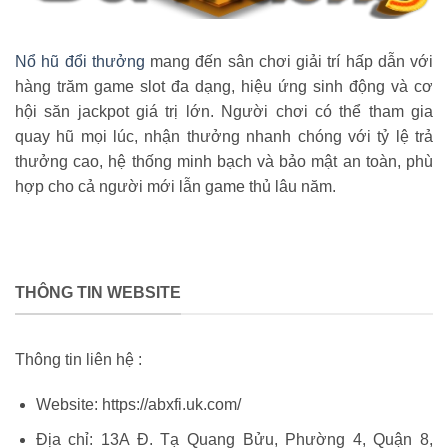
Nổ hũ đổi thưởng
mang đến sân chơi giải trí hấp dẫn với
hàng trăm game slot đa dạng, hiệu ứng sinh động và cơ
hội săn jackpot giá trị lớn. Người chơi có thể tham gia
quay hũ mọi lúc, nhận thưởng nhanh chóng với tỷ lệ trả
thưởng cao, hệ thống minh bạch và bảo mật an toàn, phù
hợp cho cả người mới lẫn game thủ lâu năm.
THÔNG TIN WEBSITE
Thông tin liên hệ :
Website: https://abxfi.uk.com/
Địa chỉ: 13A Đ. Tạ Quang Bửu, Phường 4, Quận 8,