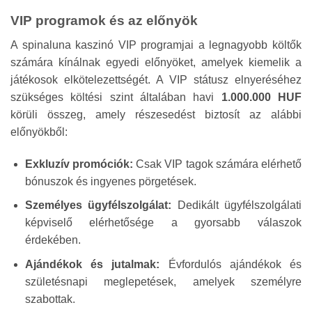
VIP programok és az előnyök
A spinaluna kaszinó VIP programjai a legnagyobb költők
számára kínálnak egyedi előnyöket, amelyek kiemelik a
játékosok elkötelezettségét. A VIP státusz elnyeréséhez
szükséges költési szint általában havi
1.000.000 HUF
körüli összeg, amely részesedést biztosít az alábbi
előnyökből:
Exkluzív promóciók:
Csak VIP tagok számára elérhető
bónuszok és ingyenes pörgetések.
Személyes ügyfélszolgálat:
Dedikált ügyfélszolgálati
képviselő elérhetősége a gyorsabb válaszok
érdekében.
Ajándékok és jutalmak:
Évfordulós ajándékok és
születésnapi meglepetések, amelyek személyre
szabottak.