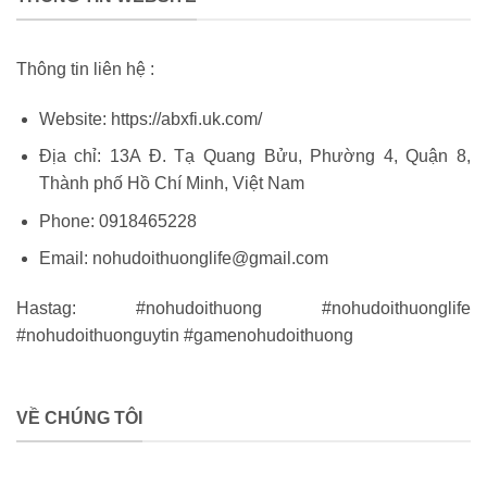
Thông tin liên hệ :
Website: https://abxfi.uk.com/
Địa chỉ: 13A Đ. Tạ Quang Bửu, Phường 4, Quận 8,
Thành phố Hồ Chí Minh, Việt Nam
Phone: 0918465228
Email:
nohudoithuonglife@gmail.com
Hastag: #nohudoithuong #nohudoithuonglife
#nohudoithuonguytin #gamenohudoithuong
VỀ CHÚNG TÔI