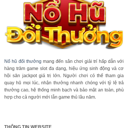
Nổ hũ đổi thưởng
mang đến sân chơi giải trí hấp dẫn với
hàng trăm game slot đa dạng, hiệu ứng sinh động và cơ
hội săn jackpot giá trị lớn. Người chơi có thể tham gia
quay hũ mọi lúc, nhận thưởng nhanh chóng với tỷ lệ trả
thưởng cao, hệ thống minh bạch và bảo mật an toàn, phù
hợp cho cả người mới lẫn game thủ lâu năm.
THÔNG TIN WEBSITE