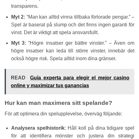
transparens.
Myt 2:
“Man kan alltid vinna tillbaka förlorade pengar.” –
Spel är baserat på slump och det finns ingen garanti för
vinst. Det är viktigt att spela ansvarsfullt.
Myt 3:
“Högre insatser ger bättre vinster.” – Även om
högre insatser kan leda till större vinster, innebär det
också högre risk. Spela alltid inom dina gränser.
READ
Guía experta para elegir el mejor casino
online y maximizar tus ganancias
Hur kan man maximera sitt spelande?
För att optimera din spelupplevelse, överväg följande:
Analysera spelhistorik:
Håll koll på dina tidigare spel
för att identifiera mönster och justera din strategi