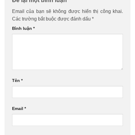
Để lại một bình luận
Email của bạn sẽ không được hiển thị công khai.
Các trường bắt buộc được đánh dấu
*
Bình luận
*
Tên
*
Email
*