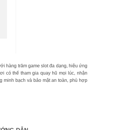
với hàng trăm game slot đa dạng, hiệu ứng
hơi có thể tham gia quay hũ mọi lúc, nhận
ng minh bạch và bảo mật an toàn, phù hợp