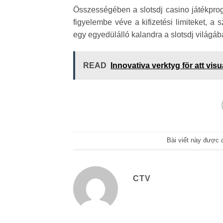
Összességében a slotsdj casino játékpro
figyelembe véve a kifizetési limiteket, a 
egy egyedülálló kalandra a slotsdj világáb
READ
Innovativa verktyg för att vi
Bài viết này được 
CTV