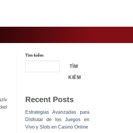
Tìm kiếm
TÌM
KIẾM
Recent Posts
uzív
kel
Estrategias Avanzadas para
Disfrutar de los Juegos en
Vivo y Slots en Casino Online