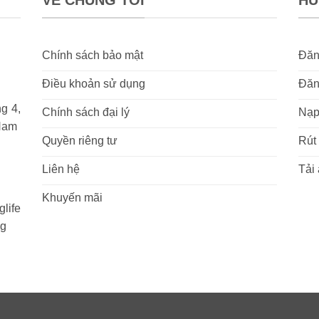
VỀ CHÚNG TÔI
HƯ
Chính sách bảo mật
Đăn
Điều khoản sử dụng
Đăn
g 4,
Chính sách đại lý
Nạp
 Nam
Quyền riêng tư
Rút 
Liên hệ
Tải
Khuyến mãi
life
ng