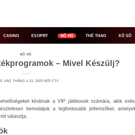
CASINO
ESOPRT
NỔ HŨ
THỂ THAO
XỔ SỐ
NỔ HŨ
átékprogramok – Mivel Készülj?
NG VÀO
THÁNG 4 22, 2025
BỞI
CTV
lehetőségeket kínálnak a VIP játékosok számára, akik exkl
észletesen bemutatjuk a legfontosabb jellemzőket, amelyek
nót választja.
ök