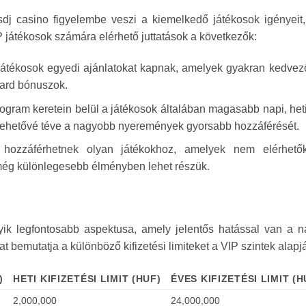
dj casino figyelembe veszi a kiemelkedő játékosok igényeit
 játékosok számára elérhető juttatások a következők:
játékosok egyedi ajánlatokat kapnak, amelyek gyakran kedve
dard bónuszok.
ogram keretein belül a játékosok általában magasabb napi, het
k, lehetővé téve a nagyobb nyeremények gyorsabb hozzáférését.
hozzáférhetnek olyan játékokhoz, amelyek nem elérhető
ég különlegesebb élményben lehet részük.
egyik legfontosabb aspektusa, amely jelentős hatással van a 
at bemutatja a különböző kifizetési limiteket a VIP szintek alapj
)
HETI KIFIZETÉSI LIMIT (HUF)
ÉVES KIFIZETÉSI LIMIT (H
2,000,000
24,000,000