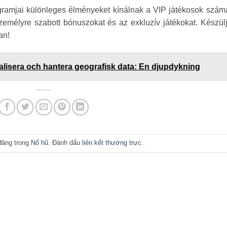
gramjai különleges élményeket kínálnak a VIP játékosok szám
személyre szabott bónuszokat és az exkluzív játékokat. Készülj
an!
sualisera och hantera geografisk data: En djupdykning
đăng trong
Nổ hũ
. Đánh dấu
liên kết thường trực
.