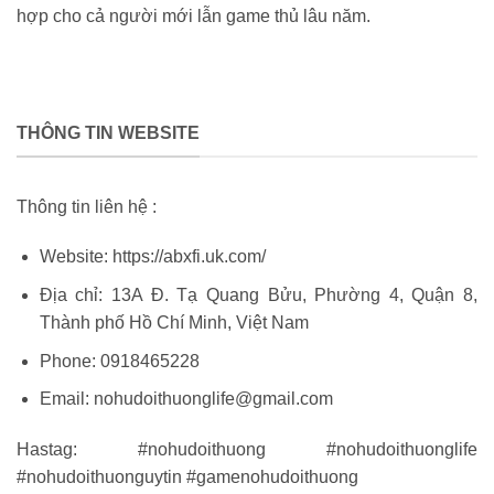
hợp cho cả người mới lẫn game thủ lâu năm.
THÔNG TIN WEBSITE
Thông tin liên hệ :
Website: https://abxfi.uk.com/
Địa chỉ: 13A Đ. Tạ Quang Bửu, Phường 4, Quận 8,
Thành phố Hồ Chí Minh, Việt Nam
Phone: 0918465228
Email:
nohudoithuonglife@gmail.com
Hastag: #nohudoithuong #nohudoithuonglife
#nohudoithuonguytin #gamenohudoithuong