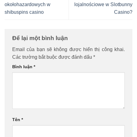
okołohazardowych w
lojalnościowe w Slotbunny
shibuspins casino
Casino?
Để lại một bình luận
Email của bạn sẽ không được hiển thị công khai.
Các trường bắt buộc được đánh dấu
*
Bình luận
*
Tên
*