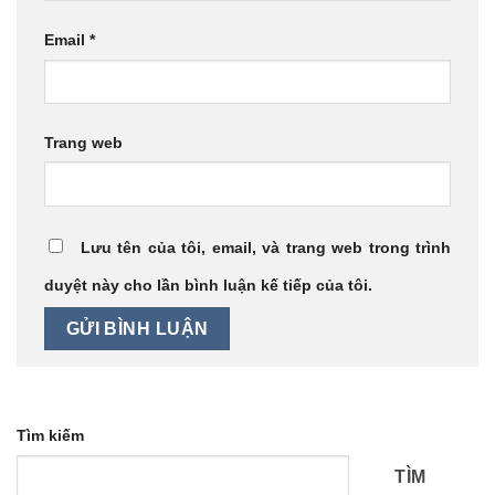
Email
*
Trang web
Lưu tên của tôi, email, và trang web trong trình
duyệt này cho lần bình luận kế tiếp của tôi.
Tìm kiếm
TÌM