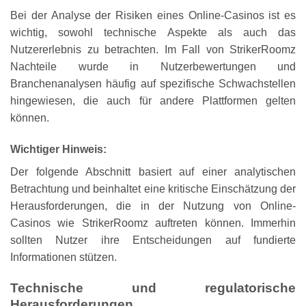
Bei der Analyse der Risiken eines Online-Casinos ist es
wichtig, sowohl technische Aspekte als auch das
Nutzererlebnis zu betrachten. Im Fall von StrikerRoomz
Nachteile wurde in Nutzerbewertungen und
Branchenanalysen häufig auf spezifische Schwachstellen
hingewiesen, die auch für andere Plattformen gelten
können.
Wichtiger Hinweis:
Der folgende Abschnitt basiert auf einer analytischen
Betrachtung und beinhaltet eine kritische Einschätzung der
Herausforderungen, die in der Nutzung von Online-
Casinos wie StrikerRoomz auftreten können. Immerhin
sollten Nutzer ihre Entscheidungen auf fundierte
Informationen stützen.
Technische und regulatorische
Herausforderungen