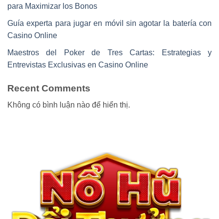
para Maximizar los Bonos
Guía experta para jugar en móvil sin agotar la batería con
Casino Online
Maestros del Poker de Tres Cartas: Estrategias y
Entrevistas Exclusivas en Casino Online
Recent Comments
Không có bình luận nào để hiển thị.