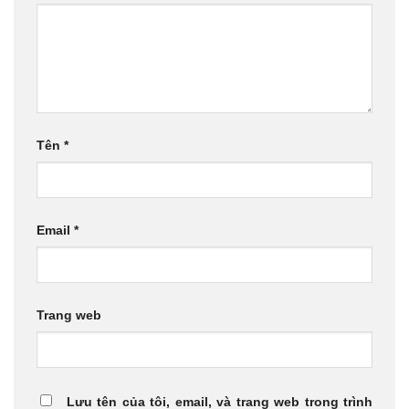
Tên
*
Email
*
Trang web
Lưu tên của tôi, email, và trang web trong trình