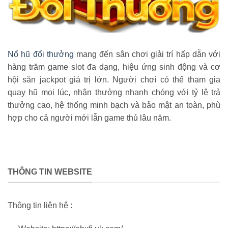
Nổ hũ đổi thưởng
mang đến sân chơi giải trí hấp dẫn với
hàng trăm game slot đa dạng, hiệu ứng sinh động và cơ
hội săn jackpot giá trị lớn. Người chơi có thể tham gia
quay hũ mọi lúc, nhận thưởng nhanh chóng với tỷ lệ trả
thưởng cao, hệ thống minh bạch và bảo mật an toàn, phù
hợp cho cả người mới lẫn game thủ lâu năm.
THÔNG TIN WEBSITE
Thông tin liên hệ :