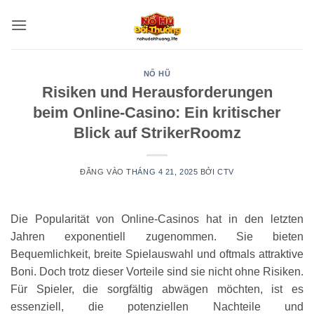
Bỏ
qua
nội
dung
NỔ HŨ
Risiken und Herausforderungen
beim Online-Casino: Ein kritischer
Blick auf StrikerRoomz
ĐĂNG VÀO
THÁNG 4 21, 2025
BỞI
CTV
Die Popularität von Online-Casinos hat in den letzten
Jahren exponentiell zugenommen. Sie bieten
Bequemlichkeit, breite Spielauswahl und oftmals attraktive
Boni. Doch trotz dieser Vorteile sind sie nicht ohne Risiken.
Für Spieler, die sorgfältig abwägen möchten, ist es
essenziell, die potenziellen Nachteile und