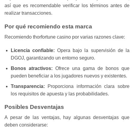
así que es recomendable verificar los términos antes de
realizar transacciones.
Por qué recomiendo esta marca
Recomiendo thorfortune casino por varias razones clave:
Licencia confiable:
Opera bajo la supervisión de la
DGOJ, garantizando un entorno seguro.
Bonos atractivos:
Ofrece una gama de bonos que
pueden beneficiar a los jugadores nuevos y existentes.
Transparencia:
Proporciona información clara sobre
los requisitos de apuesta y las probabilidades.
Posibles Desventajas
A pesar de las ventajas, hay algunas desventajas que
deben considerarse: