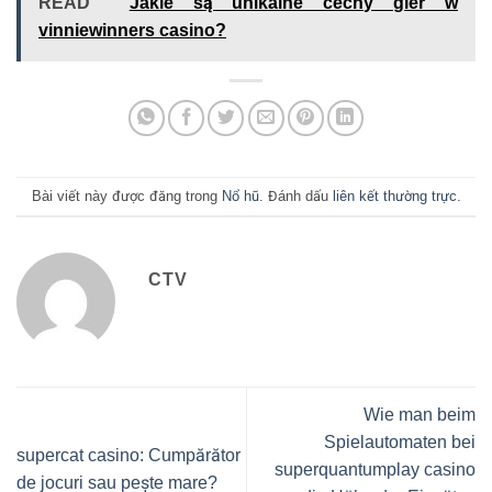
READ
Jakie są unikalne cechy gier w
vinniewinners casino?
Bài viết này được đăng trong
Nổ hũ
. Đánh dấu
liên kết thường trực
.
CTV
Wie man beim
Spielautomaten bei
supercat casino: Cumpărător
superquantumplay casino
de jocuri sau pește mare?