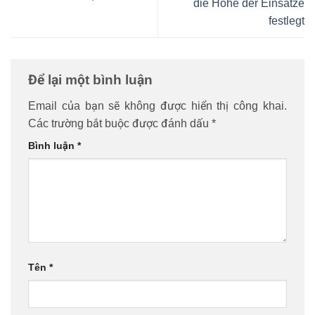
die Höhe der Einsätze
festlegt
Để lại một bình luận
Email của bạn sẽ không được hiển thị công khai.
Các trường bắt buộc được đánh dấu
*
Bình luận
*
Tên
*