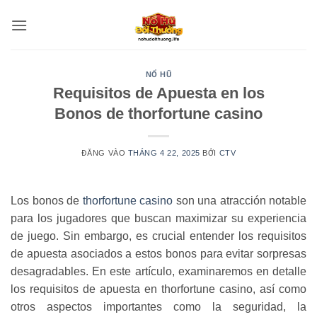
Bỏ
qua
nội
dung
NỔ HŨ
Requisitos de Apuesta en los
Bonos de thorfortune casino
ĐĂNG VÀO
THÁNG 4 22, 2025
BỞI
CTV
Los bonos de
thorfortune casino
son una atracción notable
para los jugadores que buscan maximizar su experiencia
de juego. Sin embargo, es crucial entender los requisitos
de apuesta asociados a estos bonos para evitar sorpresas
desagradables. En este artículo, examinaremos en detalle
los requisitos de apuesta en thorfortune casino, así como
otros aspectos importantes como la seguridad, la