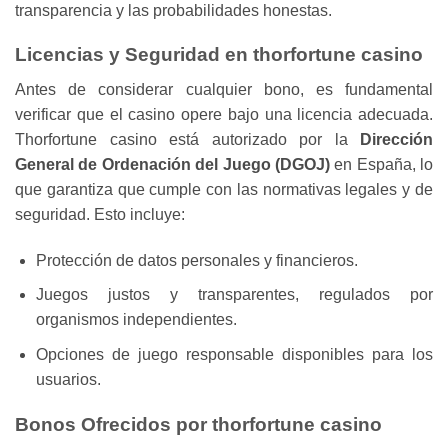
transparencia y las probabilidades honestas.
Licencias y Seguridad en thorfortune casino
Antes de considerar cualquier bono, es fundamental
verificar que el casino opere bajo una licencia adecuada.
Thorfortune casino está autorizado por la
Dirección
General de Ordenación del Juego (DGOJ)
en España, lo
que garantiza que cumple con las normativas legales y de
seguridad. Esto incluye:
Protección de datos personales y financieros.
Juegos justos y transparentes, regulados por
organismos independientes.
Opciones de juego responsable disponibles para los
usuarios.
Bonos Ofrecidos por thorfortune casino