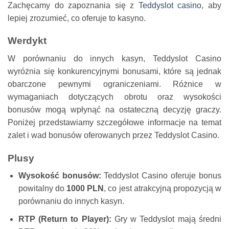
Zachęcamy do zapoznania się z
Teddyslot casino
, aby
lepiej zrozumieć, co oferuje to kasyno.
Werdykt
W porównaniu do innych kasyn, Teddyslot Casino
wyróżnia się konkurencyjnymi bonusami, które są jednak
obarczone pewnymi ograniczeniami. Różnice w
wymaganiach dotyczących obrotu oraz wysokości
bonusów mogą wpłynąć na ostateczną decyzję graczy.
Poniżej przedstawiamy szczegółowe informacje na temat
zalet i wad bonusów oferowanych przez Teddyslot Casino.
Plusy
Wysokość bonusów:
Teddyslot Casino oferuje bonus
powitalny do
1000 PLN
, co jest atrakcyjną propozycją w
porównaniu do innych kasyn.
RTP (Return to Player):
Gry w Teddyslot mają średni