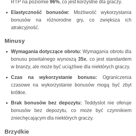
RTP na poziomie
96%
, co jest korzystne dla graczy.
Elastyczność bonusów:
Możliwość wykorzystania
bonusów na różnorodne gry, co zwiększa ich
atrakcyjność.
Minusy
Wymagania dotyczące obrotu:
Wymagania obrotu dla
bonusu powitalnego wynoszą
35x
, co jest standardem
w branży, ale może być uciążliwe dla niektórych graczy.
Czas na wykorzystanie bonusu:
Ograniczenia
czasowe na wykorzystanie bonusów mogą być zbyt
krótkie.
Brak bonusów bez depozytu:
Teddyslot nie oferuje
bonusów bez depozytu, co może być czynnikiem
zniechęcającym dla niektórych graczy.
Brzydkie