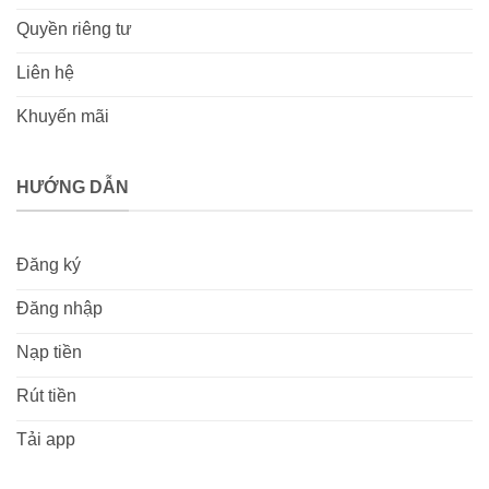
Quyền riêng tư
Liên hệ
Khuyến mãi
HƯỚNG DẪN
Đăng ký
Đăng nhập
Nạp tiền
Rút tiền
Tải app