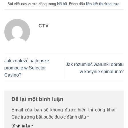
Bài viết này được đăng trong
Nổ hũ
. Đánh dấu
liên kết thường trực
.
CTV
Jak znaleźć najlepsze
Jak rozumieć warunki obrotu
promocje w Selector
w kasynie spinaluna?
Casino?
Để lại một bình luận
Email của bạn sẽ không được hiển thị công khai.
Các trường bắt buộc được đánh dấu
*
Bình luận
*