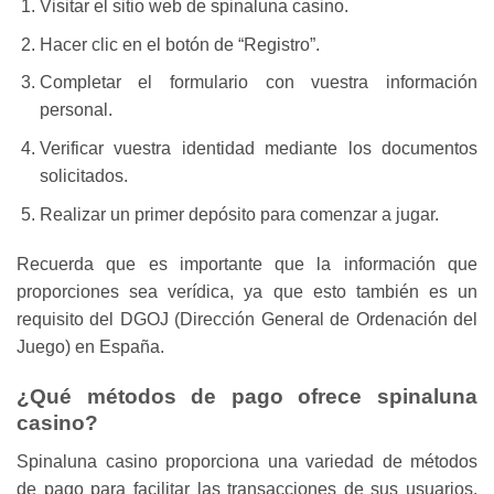
Visitar el sitio web de spinaluna casino.
Hacer clic en el botón de “Registro”.
Completar el formulario con vuestra información
personal.
Verificar vuestra identidad mediante los documentos
solicitados.
Realizar un primer depósito para comenzar a jugar.
Recuerda que es importante que la información que
proporciones sea verídica, ya que esto también es un
requisito del DGOJ (Dirección General de Ordenación del
Juego) en España.
¿Qué métodos de pago ofrece spinaluna
casino?
Spinaluna casino proporciona una variedad de métodos
de pago para facilitar las transacciones de sus usuarios.