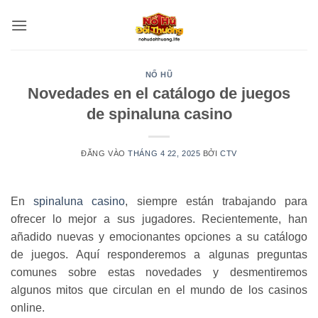
Bỏ
qua
nội
dung
NỔ HŨ
Novedades en el catálogo de juegos
de spinaluna casino
ĐĂNG VÀO
THÁNG 4 22, 2025
BỞI
CTV
En
spinaluna casino
, siempre están trabajando para
ofrecer lo mejor a sus jugadores. Recientemente, han
añadido nuevas y emocionantes opciones a su catálogo
de juegos. Aquí responderemos a algunas preguntas
comunes sobre estas novedades y desmentiremos
algunos mitos que circulan en el mundo de los casinos
online.