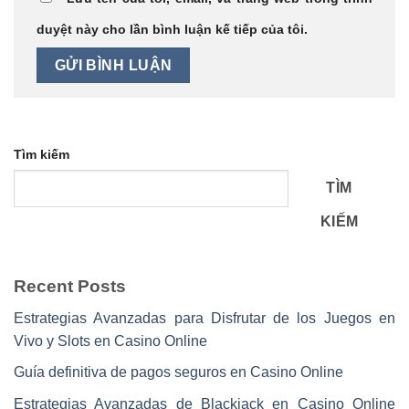
duyệt này cho lần bình luận kế tiếp của tôi.
Tìm kiếm
TÌM
KIẾM
Recent Posts
Estrategias Avanzadas para Disfrutar de los Juegos en
Vivo y Slots en Casino Online
Guía definitiva de pagos seguros en Casino Online
Estrategias Avanzadas de Blackjack en Casino Online