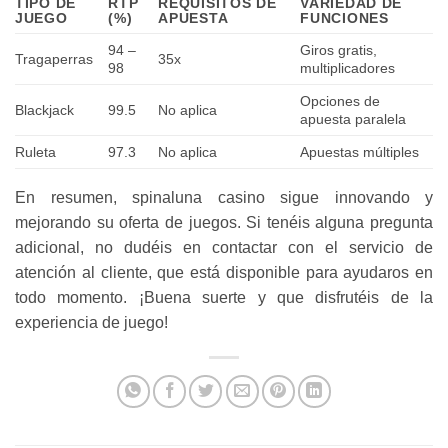
TIPO DE
RTP
REQUISITOS DE
VARIEDAD DE
JUEGO
(%)
APUESTA
FUNCIONES
94 –
Giros gratis,
Tragaperras
35x
98
multiplicadores
Opciones de
Blackjack
99.5
No aplica
apuesta paralela
Ruleta
97.3
No aplica
Apuestas múltiples
En resumen, spinaluna casino sigue innovando y
mejorando su oferta de juegos. Si tenéis alguna pregunta
adicional, no dudéis en contactar con el servicio de
atención al cliente, que está disponible para ayudaros en
todo momento. ¡Buena suerte y que disfrutéis de la
experiencia de juego!