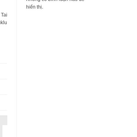
hiển thị.
 Tai
uklu