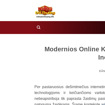
Bỏ
qua
nội
dung
Modernios Online Ka
In
ĐĂ
Per pastaruosius dešimtmečius interneti
technologijoms ir keičiančioms vartot
nebeapsiriboja tik paprasta žaidimų pasi
patogumą žaidėjams. Šiame kontekste
w