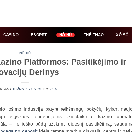
CASINO
ESOPRT
NỔ HŨ
THỂ THAO
XỔ SỐ
NỔ HŨ
zino Platformos: Pasitikėjimo ir
ovacijų Derinys
NG VÀO
THÁNG 4 21, 2025
BỞI
CTV
nio lošimo industrija patyrė reikšmingų pokyčių, kylant nau
ojų elgsenos tendencijoms. Šiuolaikiniai kazino operator
ūla – jie ieško būdų užtikrinti didesnį pasitikėjimą, saugum
ingaga no deposit
idėja tampa svarbiu diskusijų centru ir pati