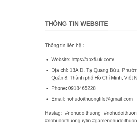
THÔNG TIN WEBSITE
Thông tin liên hệ :
Website: https://abxfi.uk.com/
Địa chỉ: 13A Đ. Tạ Quang Bửu, Phườn
Quận 8, Thành phố Hồ Chí Minh, Việt
Phone: 0918465228
Email:
nohudoithuonglife@gmail.com
Hastag: #nohudoithuong #nohudoithuong
#nohudoithuonguytin #gamenohudoithuo