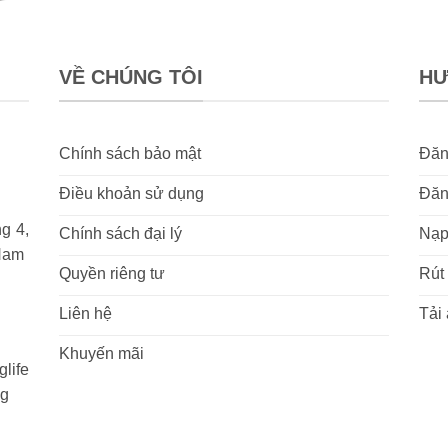
VỀ CHÚNG TÔI
HƯ
Chính sách bảo mật
Đăn
Điều khoản sử dụng
Đăn
g 4,
Chính sách đại lý
Nạp
 Nam
Quyền riêng tư
Rút 
Liên hệ
Tải
Khuyến mãi
life
ng