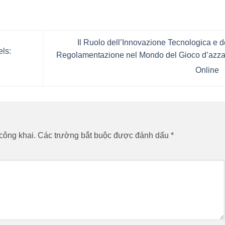
Il Ruolo dell’Innovazione Tecnologica e d
ls:
Regolamentazione nel Mondo del Gioco d’azz
Online
công khai.
Các trường bắt buộc được đánh dấu
*