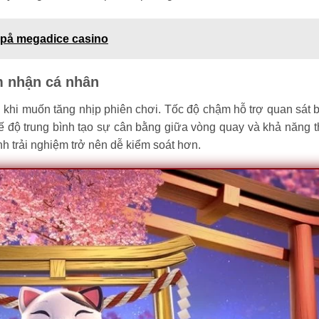
 på megadice casino
m nhận cá nhân
khi muốn tăng nhịp phiên chơi. Tốc độ chậm hỗ trợ quan sát 
hế độ trung bình tạo sự cân bằng giữa vòng quay và khả năng 
h trải nghiệm trở nên dễ kiểm soát hơn.