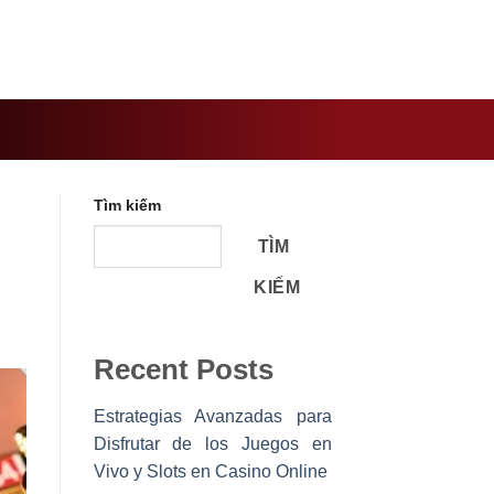
Tìm kiếm
TÌM
KIẾM
Recent Posts
Estrategias Avanzadas para
Disfrutar de los Juegos en
Vivo y Slots en Casino Online