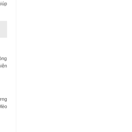
giúp
vòng
hiện
ượng
 Mèo