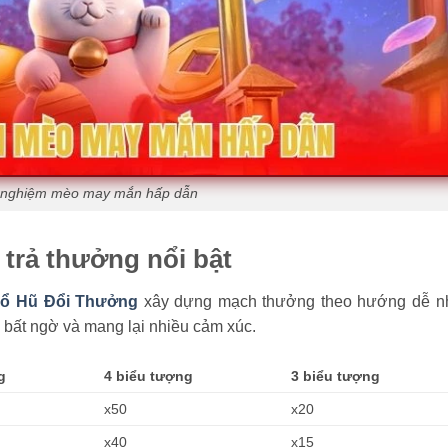
i nghiệm mèo may mắn hấp dẫn
 trả thưởng nổi bật
ổ Hũ Đổi Thưởng
xây dựng mạch thưởng theo hướng dễ n
m bất ngờ và mang lại nhiều cảm xúc.
g
4 biểu tượng
3 biểu tượng
x50
x20
x40
x15