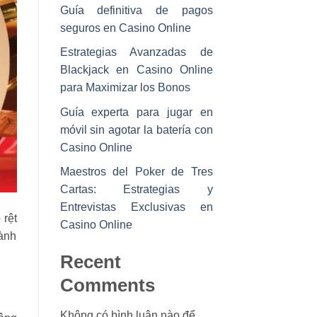
Guía definitiva de pagos
seguros en Casino Online
Estrategias Avanzadas de
Blackjack en Casino Online
para Maximizar los Bonos
Guía experta para jugar en
móvil sin agotar la batería con
Casino Online
Maestros del Poker de Tres
Cartas: Estrategias y
Entrevistas Exclusivas en
 rệt
Casino Online
hành
Recent
Comments
Không có bình luận nào để