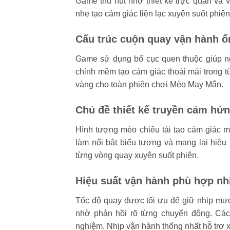
Game thu hút nhờ thiết kế trực quan và
nhẹ tạo cảm giác liền lạc xuyên suốt phi
Cấu trúc cuộn quay vận hành ổ
Game sử dụng bố cục quen thuộc giúp ng
chỉnh mềm tạo cảm giác thoải mái trong 
vàng cho toàn phiên chơi Mèo May Mắn.
Chủ đề thiết kế truyền cảm hứng
Hình tượng mèo chiêu tài tạo cảm giác
làm nổi bật biểu tượng và mang lại hiệ
từng vòng quay xuyên suốt phiên.
Hiệu suất vận hành phù hợp nh
Tốc độ quay được tối ưu để giữ nhịp mượ
nhờ phản hồi rõ từng chuyển động. Các 
nghiệm. Nhịp vận hành thống nhất hỗ trợ 