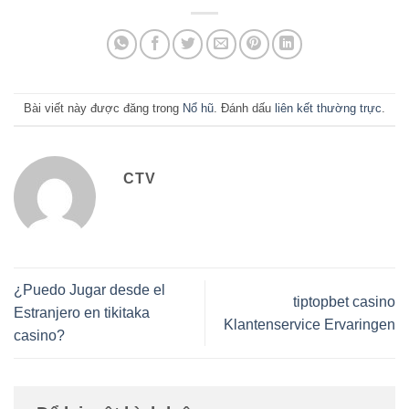
Bài viết này được đăng trong
Nổ hũ
. Đánh dấu
liên kết thường trực
.
CTV
¿Puedo Jugar desde el
tiptopbet casino
Estranjero en tikitaka
Klantenservice Ervaringen
casino?