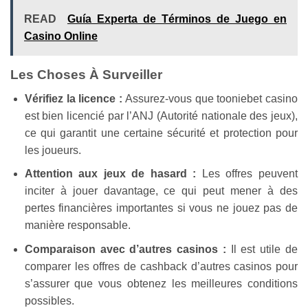
READ
Guía Experta de Términos de Juego en
Casino Online
Les Choses À Surveiller
Vérifiez la licence :
Assurez-vous que tooniebet casino
est bien licencié par l’ANJ (Autorité nationale des jeux),
ce qui garantit une certaine sécurité et protection pour
les joueurs.
Attention aux jeux de hasard :
Les offres peuvent
inciter à jouer davantage, ce qui peut mener à des
pertes financières importantes si vous ne jouez pas de
manière responsable.
Comparaison avec d’autres casinos :
Il est utile de
comparer les offres de cashback d’autres casinos pour
s’assurer que vous obtenez les meilleures conditions
possibles.