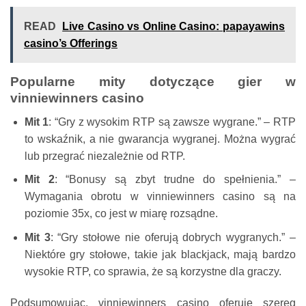
READ
Live Casino vs Online Casino: papayawins
casino’s Offerings
Popularne mity dotyczące gier w
vinniewinners casino
Mit 1
: “Gry z wysokim RTP są zawsze wygrane.” – RTP
to wskaźnik, a nie gwarancja wygranej. Można wygrać
lub przegrać niezależnie od RTP.
Mit 2
: “Bonusy są zbyt trudne do spełnienia.” –
Wymagania obrotu w vinniewinners casino są na
poziomie 35x, co jest w miarę rozsądne.
Mit 3
: “Gry stołowe nie oferują dobrych wygranych.” –
Niektóre gry stołowe, takie jak blackjack, mają bardzo
wysokie RTP, co sprawia, że są korzystne dla graczy.
Podsumowując, vinniewinners casino oferuje szereg