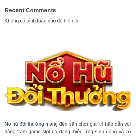
Recent Comments
Không có bình luận nào để hiển thị.
Nổ hũ đổi thưởng
mang đến sân chơi giải trí hấp dẫn với
hàng trăm game slot đa dạng, hiệu ứng sinh động và cơ