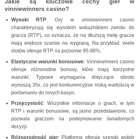
Jakie są kluczowe cechy gier w
vinniewinners casino?
Wysoki RTP
: Gry w vinniewinners casino
charakteryzują się wysokim wskaźnikiem zwrotu do
gracza (RTP), co oznacza, że na dłuższą metę gracze
mają większe szanse na wygraną. Na przykład, wiele
slotów oferuje RTP na poziomie 95-98%.
Elastyczne warunki bonusowe
: Vinniewinners casino
oferuje różnorodne bonusy, które mają korzystne
warunki. Typowe wymagania dotyczące obrotu
wynoszą 35x, co jest konkurencyjnie niską wartością w
porównaniu do innych kasyn.
Przejrzystość
: Wszystkie informacje o grach, w tym
RTP i warunki bonusowe, są jasno przedstawione, co
pozwala graczom na podejmowanie świadomych
decyzji.
Różnorodność gier
: Platforma oferuje szeroki wybór