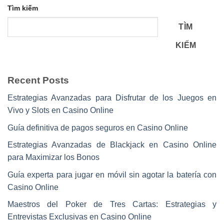
Tìm kiếm
TÌM
KIẾM
Recent Posts
Estrategias Avanzadas para Disfrutar de los Juegos en
Vivo y Slots en Casino Online
Guía definitiva de pagos seguros en Casino Online
Estrategias Avanzadas de Blackjack en Casino Online
para Maximizar los Bonos
Guía experta para jugar en móvil sin agotar la batería con
Casino Online
Maestros del Poker de Tres Cartas: Estrategias y
Entrevistas Exclusivas en Casino Online