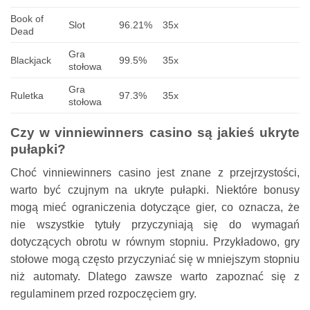
Book of
Slot
96.21%
35x
Dead
Gra
Blackjack
99.5%
35x
stołowa
Gra
Ruletka
97.3%
35x
stołowa
Czy w vinniewinners casino są jakieś ukryte
pułapki?
Choć vinniewinners casino jest znane z przejrzystości,
warto być czujnym na ukryte pułapki. Niektóre bonusy
mogą mieć ograniczenia dotyczące gier, co oznacza, że
nie wszystkie tytuły przyczyniają się do wymagań
dotyczących obrotu w równym stopniu. Przykładowo, gry
stołowe mogą często przyczyniać się w mniejszym stopniu
niż automaty. Dlatego zawsze warto zapoznać się z
regulaminem przed rozpoczęciem gry.