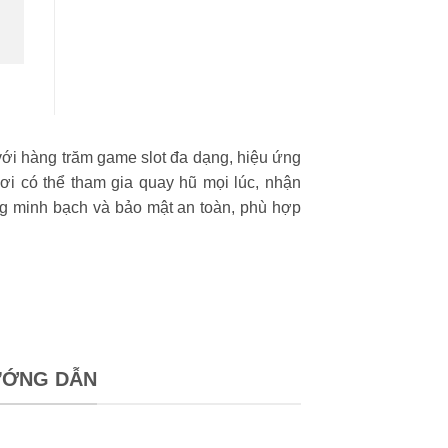
với hàng trăm game slot đa dạng, hiệu ứng
hơi có thể tham gia quay hũ mọi lúc, nhận
ng minh bạch và bảo mật an toàn, phù hợp
ỚNG DẪN