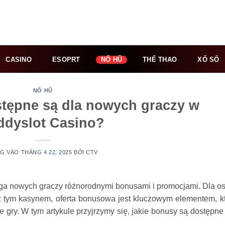
CASINO
ESOPRT
NỔ HŨ
THỂ THAO
XỔ SỐ
NỔ HŨ
stępne są dla nowych graczy w
ddyslot Casino?
NG VÀO
THÁNG 4 22, 2025
BỞI
CTV
iąga nowych graczy różnorodnymi bonusami i promocjami. Dla o
z tym kasynem, oferta bonusowa jest kluczowym elementem, k
ry. W tym artykule przyjrzymy się, jakie bonusy są dostępne