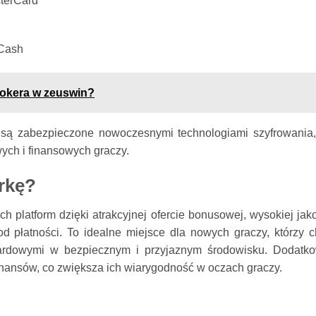
terCard
Cash
pokera w zeuswin?
e są zabezpieczone nowoczesnymi technologiami szyfrowania
ch i finansowych graczy.
rkę?
ch platform dzięki atrakcyjnej ofercie bonusowej, wysokiej jak
od płatności. To idealne miejsce dla nowych graczy, którzy 
ardowymi w bezpiecznym i przyjaznym środowisku. Dodatko
Finansów, co zwiększa ich wiarygodność w oczach graczy.