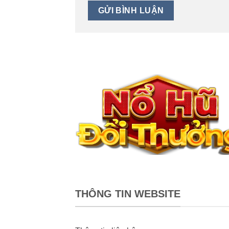
THÔNG TIN WEBSITE