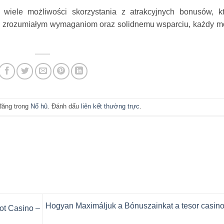
iele możliwości skorzystania z atrakcyjnych bonusów, kt
ki zrozumiałym wymaganiom oraz solidnemu wsparciu, każdy 
đăng trong
Nổ hũ
. Đánh dấu
liên kết thường trực
.
Hogyan Maximáljuk a Bónuszainkat a tesor casin
ot Casino –