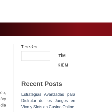
Tìm kiếm
TÌM
KIẾM
Recent Posts
sób,
Estrategias Avanzadas para
tóry
Disfrutar de los Juegos en
 dla
Vivo y Slots en Casino Online