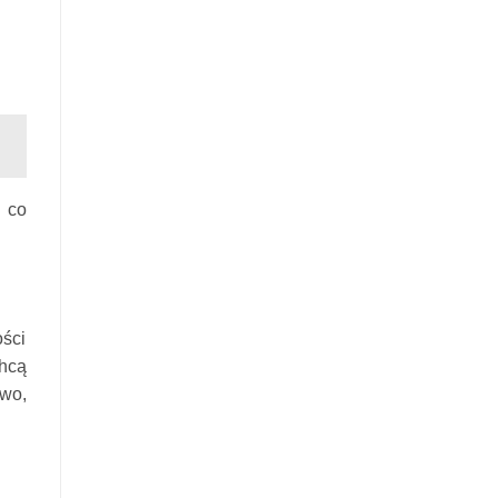
, co
ości
chcą
wo,