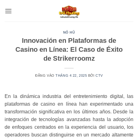
Bỏ
qua
nội
dung
NỔ HŨ
Innovación en Plataformas de
Casino en Línea: El Caso de Éxito
de Strikerroomz
ĐĂNG VÀO
THÁNG 4 22, 2025
BỞI
CTV
En la dinámica industria del entretenimiento digital, las
plataformas de casino en línea han experimentado una
transformación significativa en los últimos años. Desde la
integración de tecnologías avanzadas hasta la adopción
de enfoques centrados en la experiencia del usuario, los
operadores buscan distinguirse en un mercado altamente