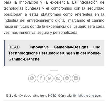
para la innovación y la excelencia. La integración de
tecnologías punteras y el compromiso con la seguridad
posicionan a estas plataformas como referentes en la
industria del entretenimiento digital, marcando el camino
hacia un futuro donde la experiencia del usuario será cada
vez más inmersiva, segura y personalizada.
READ
Innovative Gameplay-Designs und
Technologische Herausforderungen in der Mobile-
Gaming-Branche
Bài viết này được đăng trong
Nổ hũ
. Đánh dấu
liên kết thường trực
.