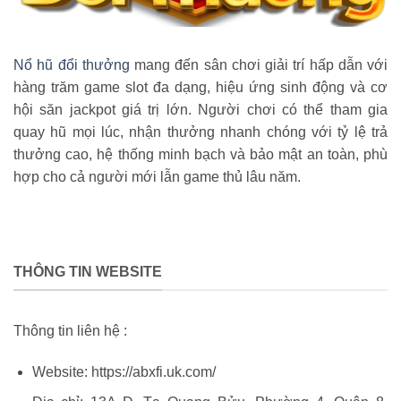
Nổ hũ đổi thưởng
mang đến sân chơi giải trí hấp dẫn với
hàng trăm game slot đa dạng, hiệu ứng sinh động và cơ
hội săn jackpot giá trị lớn. Người chơi có thể tham gia
quay hũ mọi lúc, nhận thưởng nhanh chóng với tỷ lệ trả
thưởng cao, hệ thống minh bạch và bảo mật an toàn, phù
hợp cho cả người mới lẫn game thủ lâu năm.
THÔNG TIN WEBSITE
Thông tin liên hệ :
Website: https://abxfi.uk.com/