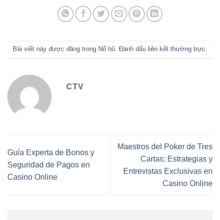
Bài viết này được đăng trong
Nổ hũ
. Đánh dấu
liên kết thường trực
.
CTV
Maestros del Poker de Tres
Guía Experta de Bonos y
Cartas: Estrategias y
Seguridad de Pagos en
Entrevistas Exclusivas en
Casino Online
Casino Online