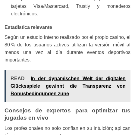
tarjetas Visa/Mastercard, Trustly y monederos
electrónicos.
Estadística relevante
Según un estudio interno realizado por el propio casino, el
80 % de los usuarios activos utilizan la versión móvil al
menos una vez al día durante eventos deportivos
importantes.
READ
In der dynamischen Welt der digitalen
Glücksspiele gewinnt die Transparenz von
Bonusbedingungen zune
Consejos de expertos para optimizar tus
jugadas en vivo
Los profesionales no solo confían en su intuición; aplican