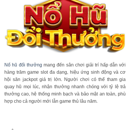
Nổ hũ đổi thưởng
mang đến sân chơi giải trí hấp dẫn với
hàng trăm game slot đa dạng, hiệu ứng sinh động và cơ
hội săn jackpot giá trị lớn. Người chơi có thể tham gia
quay hũ mọi lúc, nhận thưởng nhanh chóng với tỷ lệ trả
thưởng cao, hệ thống minh bạch và bảo mật an toàn, phù
hợp cho cả người mới lẫn game thủ lâu năm.