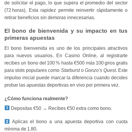
de solicitar el pago, lo que supera el promedio del sector
(72 horas). Esta rapidez permite reinvertir rápidamente o
retirar beneficios sin demoras innecesarias.
El bono de bienvenida y su impacto en tus
primeras apuestas
El bono bienvenida es uno de los principales atractivos
para nuevos usuarios. En Casino Online, al registrarte
recibes un bono del 100 % hasta €500 más 100 giros gratis
para slots populares como
Starburst
o
Gonzo’s Quest
. Este
impulso inicial puede marcar la diferencia cuando decides
probar las apuestas deportivas en vivo por primera vez.
¿Cómo funciona realmente?
Depositas €50 → Recibes €50 extra como bono.
Aplicas el bono a una apuesta deportiva con cuota
mínima de 1.80.