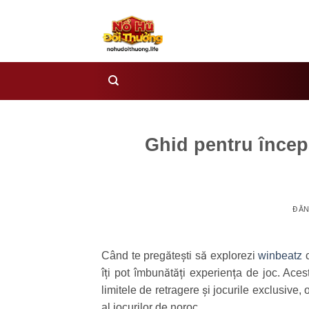
Bỏ
qua
nội
dung
Ghid pentru încep
ĐĂ
Când te pregătești să explorezi
winbeatz
c
îți pot îmbunătăți experiența de joc. Ac
limitele de retragere și jocurile exclusive,
al jocurilor de noroc.