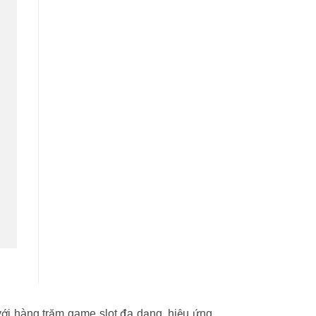
với hàng trăm game slot đa dạng, hiệu ứng