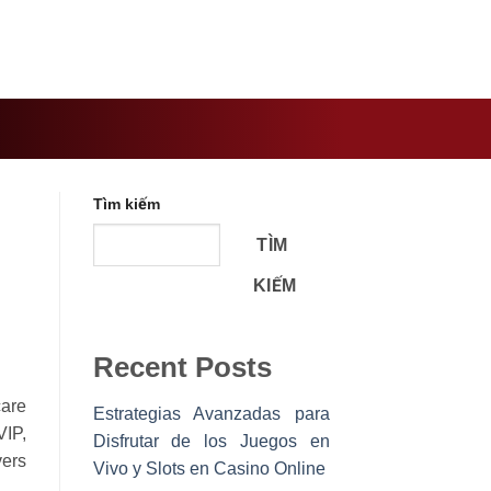
Tìm kiếm
TÌM
KIẾM
Recent Posts
care
Estrategias Avanzadas para
VIP,
Disfrutar de los Juegos en
vers
Vivo y Slots en Casino Online