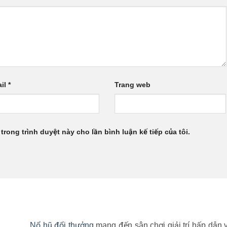
il
*
Trang web
 trong trình duyệt này cho lần bình luận kế tiếp của tôi.
Nổ hũ đổi thưởng
mang đến sân chơi giải trí hấp dẫn 