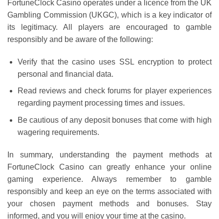
FortuneClock Casino operates under a licence from the UK
Gambling Commission (UKGC), which is a key indicator of
its legitimacy. All players are encouraged to gamble
responsibly and be aware of the following:
Verify that the casino uses SSL encryption to protect
personal and financial data.
Read reviews and check forums for player experiences
regarding payment processing times and issues.
Be cautious of any deposit bonuses that come with high
wagering requirements.
In summary, understanding the payment methods at
FortuneClock Casino can greatly enhance your online
gaming experience. Always remember to gamble
responsibly and keep an eye on the terms associated with
your chosen payment methods and bonuses. Stay
informed, and you will enjoy your time at the casino.