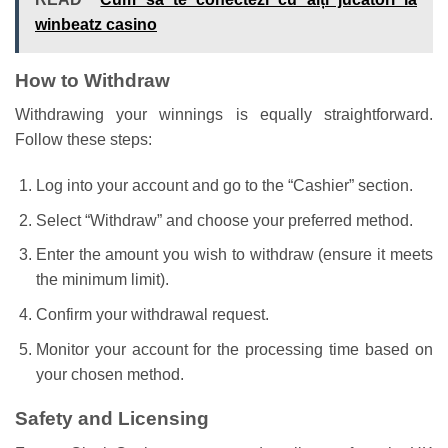
winbeatz casino
How to Withdraw
Withdrawing your winnings is equally straightforward.
Follow these steps:
Log into your account and go to the “Cashier” section.
Select “Withdraw” and choose your preferred method.
Enter the amount you wish to withdraw (ensure it meets
the minimum limit).
Confirm your withdrawal request.
Monitor your account for the processing time based on
your chosen method.
Safety and Licensing