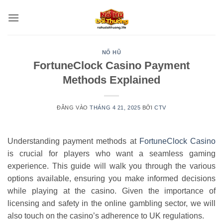
Bỏ
qua
nội
dung
NỔ HŨ
FortuneClock Casino Payment
Methods Explained
ĐĂNG VÀO
THÁNG 4 21, 2025
BỞI
CTV
Understanding payment methods at
FortuneClock Casino
is crucial for players who want a seamless gaming
experience. This guide will walk you through the various
options available, ensuring you make informed decisions
while playing at the casino. Given the importance of
licensing and safety in the online gambling sector, we will
also touch on the casino’s adherence to UK regulations.