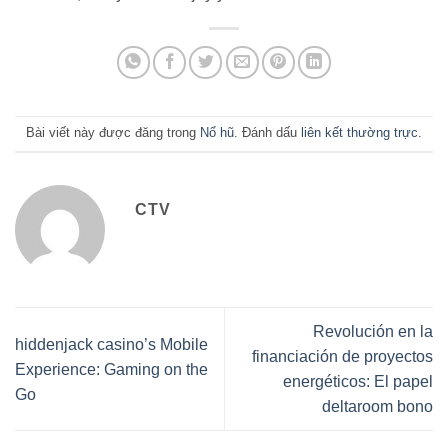
Bài viết này được đăng trong
Nổ hũ
. Đánh dấu
liên kết thường trực
.
CTV
Revolución en la
hiddenjack casino’s Mobile
financiación de proyectos
Experience: Gaming on the
energéticos: El papel
Go
deltaroom bono