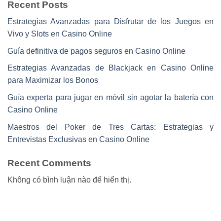
Recent Posts
Estrategias Avanzadas para Disfrutar de los Juegos en
Vivo y Slots en Casino Online
Guía definitiva de pagos seguros en Casino Online
Estrategias Avanzadas de Blackjack en Casino Online
para Maximizar los Bonos
Guía experta para jugar en móvil sin agotar la batería con
Casino Online
Maestros del Poker de Tres Cartas: Estrategias y
Entrevistas Exclusivas en Casino Online
Recent Comments
Không có bình luận nào để hiển thị.