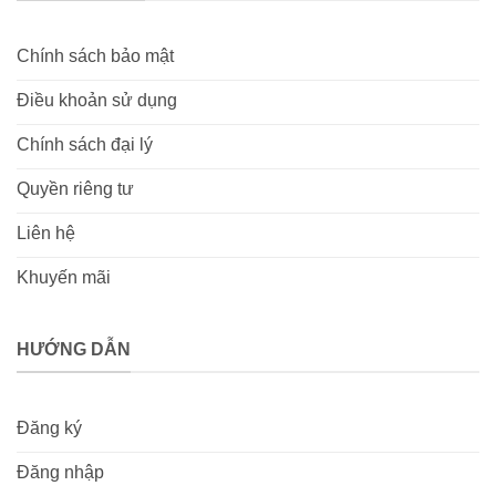
Chính sách bảo mật
Điều khoản sử dụng
Chính sách đại lý
Quyền riêng tư
Liên hệ
Khuyến mãi
HƯỚNG DẪN
Đăng ký
Đăng nhập