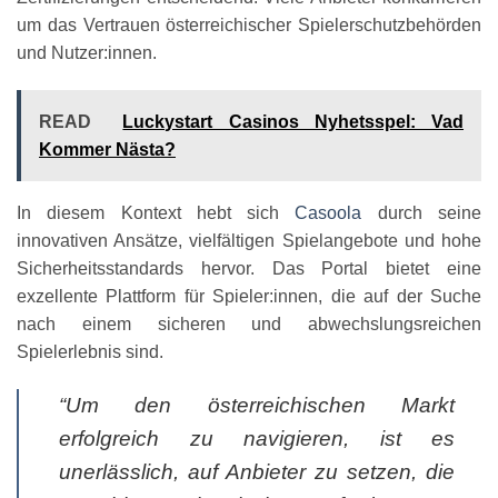
um das Vertrauen österreichischer Spielerschutzbehörden
und Nutzer:innen.
READ
Luckystart Casinos Nyhetsspel: Vad
Kommer Nästa?
In diesem Kontext hebt sich
Casoola
durch seine
innovativen Ansätze, vielfältigen Spielangebote und hohe
Sicherheitsstandards hervor. Das Portal bietet eine
exzellente Plattform für Spieler:innen, die auf der Suche
nach einem sicheren und abwechslungsreichen
Spielerlebnis sind.
“Um den österreichischen Markt
erfolgreich zu navigieren, ist es
unerlässlich, auf Anbieter zu setzen, die