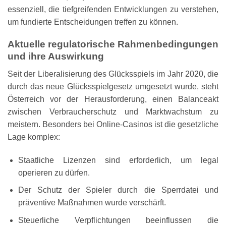
essenziell, die tiefgreifenden Entwicklungen zu verstehen,
um fundierte Entscheidungen treffen zu können.
Aktuelle regulatorische Rahmenbedingungen
und ihre Auswirkung
Seit der Liberalisierung des Glücksspiels im Jahr 2020, die
durch das neue Glücksspielgesetz umgesetzt wurde, steht
Österreich vor der Herausforderung, einen Balanceakt
zwischen Verbraucherschutz und Marktwachstum zu
meistern. Besonders bei Online-Casinos ist die gesetzliche
Lage komplex:
Staatliche Lizenzen sind erforderlich, um legal
operieren zu dürfen.
Der Schutz der Spieler durch die Sperrdatei und
präventive Maßnahmen wurde verschärft.
Steuerliche Verpflichtungen beeinflussen die