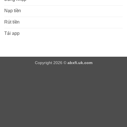
Nạp tiền
Rút tiền
Tải app
Copyright 2026 ©
abxfi.uk.com