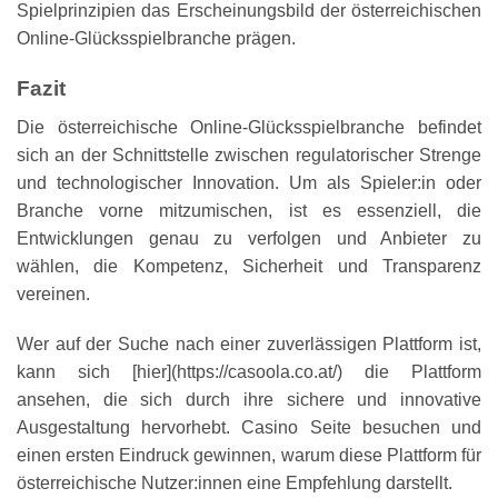
Spielprinzipien das Erscheinungsbild der österreichischen
Online-Glücksspielbranche prägen.
Fazit
Die österreichische Online-Glücksspielbranche befindet
sich an der Schnittstelle zwischen regulatorischer Strenge
und technologischer Innovation. Um als Spieler:in oder
Branche vorne mitzumischen, ist es essenziell, die
Entwicklungen genau zu verfolgen und Anbieter zu
wählen, die Kompetenz, Sicherheit und Transparenz
vereinen.
Wer auf der Suche nach einer zuverlässigen Plattform ist,
kann sich [hier](https://casoola.co.at/) die Plattform
ansehen, die sich durch ihre sichere und innovative
Ausgestaltung hervorhebt. Casino Seite besuchen und
einen ersten Eindruck gewinnen, warum diese Plattform für
österreichische Nutzer:innen eine Empfehlung darstellt.