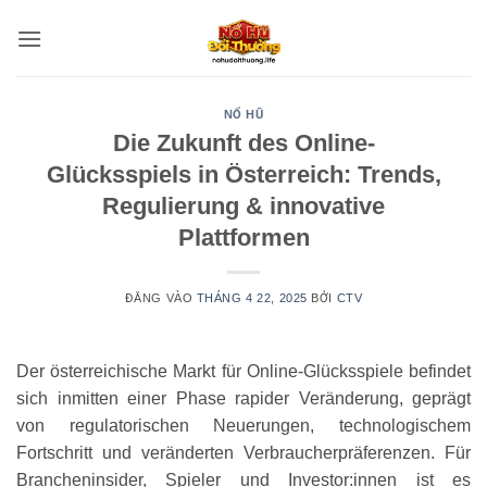
Bỏ
qua
nội
dung
NỔ HŨ
Die Zukunft des Online-
Glücksspiels in Österreich: Trends,
Regulierung & innovative
Plattformen
ĐĂNG VÀO
THÁNG 4 22, 2025
BỞI
CTV
Der österreichische Markt für Online-Glücksspiele befindet
sich inmitten einer Phase rapider Veränderung, geprägt
von regulatorischen Neuerungen, technologischem
Fortschritt und veränderten Verbraucherpräferenzen. Für
Brancheninsider, Spieler und Investor:innen ist es