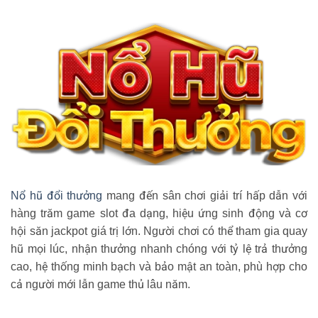
Nổ hũ đổi thưởng
mang đến sân chơi giải trí hấp dẫn với
hàng trăm game slot đa dạng, hiệu ứng sinh động và cơ
hội săn jackpot giá trị lớn. Người chơi có thể tham gia quay
hũ mọi lúc, nhận thưởng nhanh chóng với tỷ lệ trả thưởng
cao, hệ thống minh bạch và bảo mật an toàn, phù hợp cho
cả người mới lẫn game thủ lâu năm.