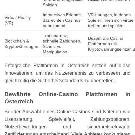
Spielen
Immersives Erlebnis,
VR-Lounges, in denen
Virtual Reality
das echten Casinos
Spieler:innen sich virtuel
(VR)
nahekommt
treffen und spielen
Transparenz,
Dezentrale Casino
Blockchain &
schnelle Zahlungen,
Plattformen mit
Kryptowährungen
Schutz vor
Kryptowährungseinzahl
Manipulation
Erfolgreiche Plattformen in Österreich setzen auf diese
Innovationen, um das Nutzererlebnis zu verbessern und
gleichzeitig die Sicherheitsstandards zu übertreffen.
Bewährte Online-Casino Plattformen in
Österreich
Bei der Auswahl eines Online-Casinos sind Kriterien wie
Lizenzierung, Spielvielfalt, Zahlungsoptionen,
Nutzerbewertungen und sicherheitsrelevante
Zertifizierungen entscheidend. Viele Anbieter konkurrieren