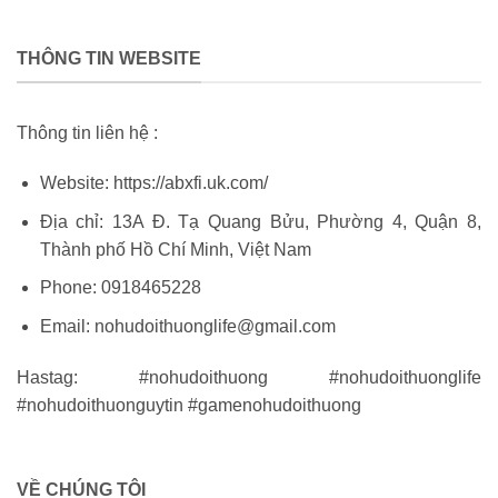
THÔNG TIN WEBSITE
Thông tin liên hệ :
Website: https://abxfi.uk.com/
Địa chỉ: 13A Đ. Tạ Quang Bửu, Phường 4, Quận 8,
Thành phố Hồ Chí Minh, Việt Nam
Phone: 0918465228
Email:
nohudoithuonglife@gmail.com
Hastag: #nohudoithuong #nohudoithuonglife
#nohudoithuonguytin #gamenohudoithuong
VỀ CHÚNG TÔI