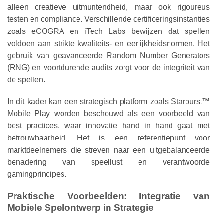
alleen creatieve uitmuntendheid, maar ook rigoureus
testen en compliance. Verschillende certificeringsinstanties
zoals eCOGRA en iTech Labs bewijzen dat spellen
voldoen aan strikte kwaliteits- en eerlijkheidsnormen. Het
gebruik van geavanceerde Random Number Generators
(RNG) en voortdurende audits zorgt voor de integriteit van
de spellen.
In dit kader kan een strategisch platform zoals Starburst™
Mobile Play worden beschouwd als een voorbeeld van
best practices, waar innovatie hand in hand gaat met
betrouwbaarheid. Het is een referentiepunt voor
marktdeelnemers die streven naar een uitgebalanceerde
benadering van speellust en verantwoorde
gamingprincipes.
Praktische Voorbeelden: Integratie van
Mobiele Spelontwerp in Strategie