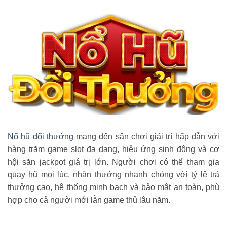
Nổ hũ đổi thưởng
mang đến sân chơi giải trí hấp dẫn với
hàng trăm game slot đa dạng, hiệu ứng sinh động và cơ
hội săn jackpot giá trị lớn. Người chơi có thể tham gia
quay hũ mọi lúc, nhận thưởng nhanh chóng với tỷ lệ trả
thưởng cao, hệ thống minh bạch và bảo mật an toàn, phù
hợp cho cả người mới lẫn game thủ lâu năm.