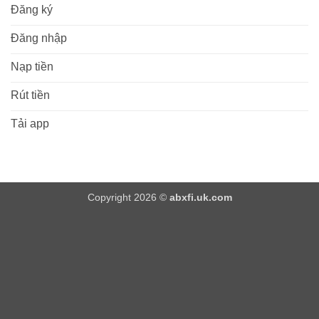
Đăng ký
Đăng nhập
Nạp tiền
Rút tiền
Tải app
Copyright 2026 ©
abxfi.uk.com