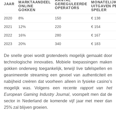
MARKTAANDEEL
MONATELIJ
JAAR
GEREGULEERDE
ONLINE
UITGAVEN P
OPERATORS
GOKKEN
SPELER
2020
8%
150
€ 138
2021
12%
220
€ 154
2022
16%
280
€ 167
2023
20%
340
€ 183
De snelle groei wordt grotendeels mogelijk gemaakt door
technologische innovaties. Mobiele toepassingen maken
gokken onderweg toegankelijk, terwijl live tafelspellen en
geanimeerde streaming een gevoel van authenticiteit en
nabijheid creëren dat voorheen alleen in fysieke casino’s
mogelijk was. Volgens een recente
rapport van het
European Gaming Industry Journal
, voorspelt men dat de
sector in Nederland de komende vijf jaar met meer dan
25% zal blijven groeien.