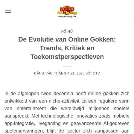
Bỏ
qua
nội
dung
NỔ HŨ
De Evolutie van Online Gokken:
Trends, Kritiek en
Toekomstperspectieven
ĐĂNG VÀO
THÁNG 4 21, 2025
BỞI
CTV
In de afgelopen twee decennia heeft online gokken zich
ontwikkeld van een niche-activiteit tot een reguliere vorm
van entertainment die wereldwijd miljoenen spelers
aanspreekt. Met technologische innovaties zoals mobiele
app-integratie, livegaming en geavanceerde AI-gedreven
spelerservaringen, blijft de sector zich aanpassen aan