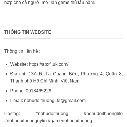
hợp cho cả người mới lẫn game thủ lâu năm.
THÔNG TIN WEBSITE
Thông tin liên hệ :
Website: https://abxfi.uk.com/
Địa chỉ: 13A Đ. Tạ Quang Bửu, Phường 4, Quận 8,
Thành phố Hồ Chí Minh, Việt Nam
Phone: 0918465228
Email:
nohudoithuonglife@gmail.com
Hastag: #nohudoithuong #nohudoithuonglife
#nohudoithuonguytin #gamenohudoithuong