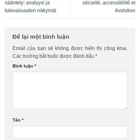
sääntely: analyysi ja
sécurité, accessibilité et
tulevaisuuden näkymät
évolution
Để lại một bình luận
Email của bạn sẽ không được hiển thị công khai.
Các trường bắt buộc được đánh dấu
*
Bình luận
*
Tên
*