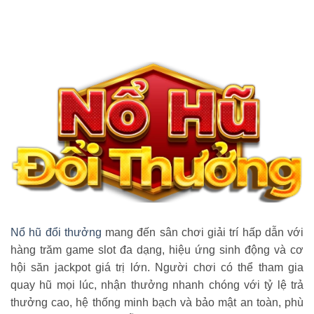
Nổ hũ đổi thưởng
mang đến sân chơi giải trí hấp dẫn với
hàng trăm game slot đa dạng, hiệu ứng sinh động và cơ
hội săn jackpot giá trị lớn. Người chơi có thể tham gia
quay hũ mọi lúc, nhận thưởng nhanh chóng với tỷ lệ trả
thưởng cao, hệ thống minh bạch và bảo mật an toàn, phù