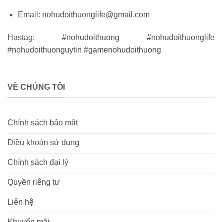
Email:
nohudoithuonglife@gmail.com
Hastag: #nohudoithuong #nohudoithuonglife
#nohudoithuonguytin #gamenohudoithuong
VỀ CHÚNG TÔI
Chính sách bảo mật
Điều khoản sử dụng
Chính sách đại lý
Quyền riêng tư
Liên hệ
Khuyến mãi