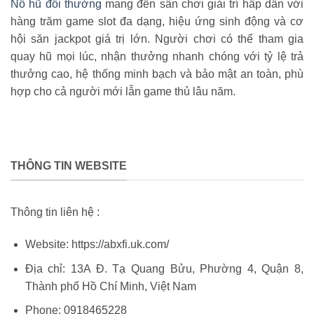
Nổ hũ đổi thưởng
mang đến sân chơi giải trí hấp dẫn với
hàng trăm game slot đa dạng, hiệu ứng sinh động và cơ
hội săn jackpot giá trị lớn. Người chơi có thể tham gia
quay hũ mọi lúc, nhận thưởng nhanh chóng với tỷ lệ trả
thưởng cao, hệ thống minh bạch và bảo mật an toàn, phù
hợp cho cả người mới lẫn game thủ lâu năm.
THÔNG TIN WEBSITE
Thông tin liên hệ :
Website: https://abxfi.uk.com/
Địa chỉ: 13A Đ. Tạ Quang Bửu, Phường 4, Quận 8,
Thành phố Hồ Chí Minh, Việt Nam
Phone: 0918465228