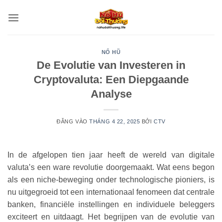
Bỏ
qua
nội
dung
NỔ HŨ
De Evolutie van Investeren in
Cryptovaluta: Een Diepgaande
Analyse
ĐĂNG VÀO
THÁNG 4 22, 2025
BỞI
CTV
In de afgelopen tien jaar heeft de wereld van digitale
valuta’s een ware revolutie doorgemaakt. Wat eens begon
als een niche-beweging onder technologische pioniers, is
nu uitgegroeid tot een internationaal fenomeen dat centrale
banken, financiële instellingen en individuele beleggers
exciteert en uitdaagt. Het begrijpen van de evolutie van