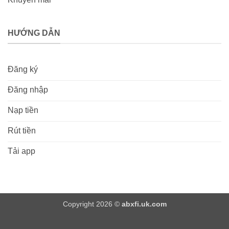
HƯỚNG DẪN
Đăng ký
Đăng nhập
Nạp tiền
Rút tiền
Tải app
Copyright 2026 ©
abxfi.uk.com