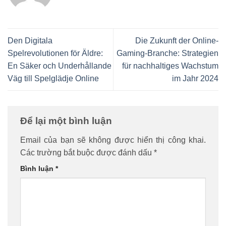
Den Digitala
Die Zukunft der Online-
Spelrevolutionen för Äldre:
Gaming-Branche: Strategien
En Säker och Underhållande
für nachhaltiges Wachstum
Väg till Spelglädje Online
im Jahr 2024
Để lại một bình luận
Email của bạn sẽ không được hiển thị công khai.
Các trường bắt buộc được đánh dấu
*
Bình luận
*