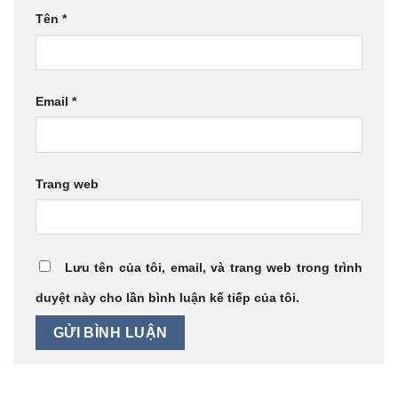
Tên
*
Email
*
Trang web
Lưu tên của tôi, email, và trang web trong trình
duyệt này cho lần bình luận kế tiếp của tôi.