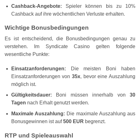
Cashback-Angebote:
Spieler können bis zu 10%
Cashback auf ihre wöchentlichen Verluste erhalten.
Wichtige Bonusbedingungen
Es ist entscheidend, die Bonusbedingungen genau zu
verstehen. Im Syndicate Casino gelten folgende
wesentliche Punkte:
Einsatzanforderungen:
Die meisten Boni haben
Einsatzanforderungen von
35x
, bevor eine Auszahlung
möglich ist.
Gültigkeitsdauer:
Boni müssen innerhalb von
30
Tagen
nach Erhalt genutzt werden.
Maximale Auszahlung:
Die maximale Auszahlung aus
Bonusgewinnen ist auf
500 EUR
begrenzt.
RTP und Spieleauswahl