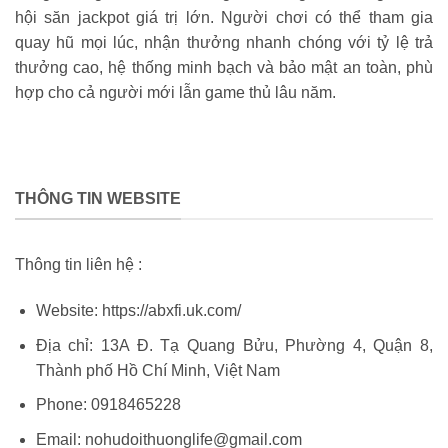
hội săn jackpot giá trị lớn. Người chơi có thể tham gia
quay hũ mọi lúc, nhận thưởng nhanh chóng với tỷ lệ trả
thưởng cao, hệ thống minh bạch và bảo mật an toàn, phù
hợp cho cả người mới lẫn game thủ lâu năm.
THÔNG TIN WEBSITE
Thông tin liên hệ :
Website: https://abxfi.uk.com/
Địa chỉ: 13A Đ. Tạ Quang Bửu, Phường 4, Quận 8,
Thành phố Hồ Chí Minh, Việt Nam
Phone: 0918465228
Email:
nohudoithuonglife@gmail.com