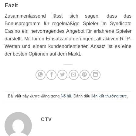
Fazit
Zusammenfassend lässt sich sagen, dass das
Bonusprogramm für regelmäßige Spieler im Syndicate
Casino ein hervorragendes Angebot für erfahrene Spieler
darstellt. Mit fairen Einsatzanforderungen, attraktiven RTP-
Werten und einem kundenorientierten Ansatz ist es eine
der besten Optionen auf dem Markt.
Bài viết này được đăng trong
Nổ hũ
. Đánh dấu
liên kết thường trực
.
CTV