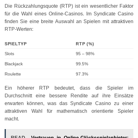
Die Rückzahlungsquote (RTP) ist ein wesentlicher Faktor
für die Wahl eines Online-Casinos. Im Syndicate Casino
finden Sie eine breite Auswahl an Spielen mit attraktiven
RTP-Werten:
SPIELTYP
RTP (%)
Slots
95 – 98%
Blackjack
99.5%
Roulette
97.3%
Ein höherer RTP bedeutet, dass die Spieler im
Durchschnitt eine bessere Rendite auf ihre Einsätze
erwarten können, was das Syndicate Casino zu einer
attraktiven Wahl für mathematisch orientierte Spieler
macht.
READ
Vertrauen in Online-Glücksspielanbieter: