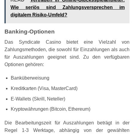
Wie seriös sind Zahlungsversprechen im
digitalem Risiko-Umfeld?
Banking-Optionen
Das Syndicate Casino bietet eine Vielzahl von
Zahlungsmethoden, die sowohl für Einzahlungen als auch
für Auszahlungen geeignet sind. Zu den verfügbaren
Optionen gehören:
Banküberweisung
Kreditkarten (Visa, MasterCard)
E-Wallets (Skrill, Neteller)
Kryptowährungen (Bitcoin, Ethereum)
Die Bearbeitungszeit für Auszahlungen beträgt in der
Regel 1-3 Werktage, abhängig von der gewählten