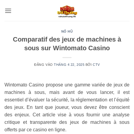
Bỏ
qua
nội
dung
NỔ HŨ
Comparatif des jeux de machines à
sous sur Wintomato Casino
ĐĂNG VÀO
THÁNG 4 22, 2025
BỞI
CTV
Wintomato Casino propose une gamme variée de jeux de
machines à sous, mais avant de vous lancer, il est
essentiel d’évaluer la sécurité, la réglementation et l’équité
des jeux. En tant que joueur, vous devez être conscient
des enjeux. Cet article vise à vous fournir une analyse
critique et transparente des jeux de machines à sous
offerts par ce casino en ligne.