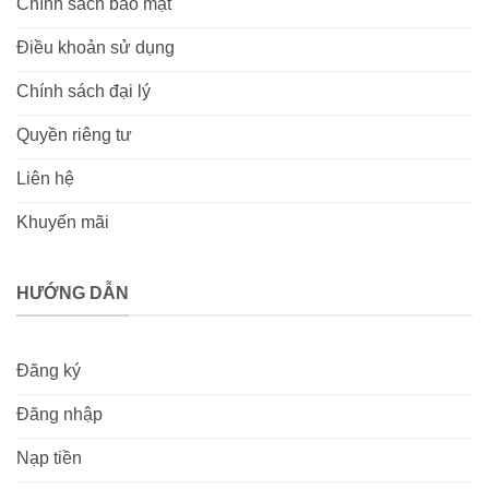
Chính sách bảo mật
Điều khoản sử dụng
Chính sách đại lý
Quyền riêng tư
Liên hệ
Khuyến mãi
HƯỚNG DẪN
Đăng ký
Đăng nhập
Nạp tiền