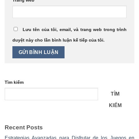
Trang web
Lưu tên của tôi, email, và trang web trong trình
duyệt này cho lần bình luận kế tiếp của tôi.
Tìm kiếm
TÌM
KIẾM
Recent Posts
Estrategias Avanzadas para Disfrutar de los Juegos en