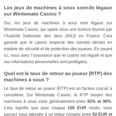
Les jeux de machines à sous sont-ils légaux
sur Wintomato Casino ?
Oui, les jeux de machines à sous sont légaux sur
Wintomato Casino, qui opère sous une licence fournie par
l’Autorité Nationale des Jeux (ANJ) en France. Cela
garantit que le casino respecte des normes strictes en
matière de sécurité et de protection des joueurs. En jouant
ici, vous avez l’assurance que le casino est régulé et que
vos informations personnelles sont protégées.
Quel est le taux de retour au joueur (RTP) des
machines à sous ?
Le taux de retour au joueur (RTP) est un facteur crucial à
considérer. Sur Wintomato Casino, le RTP moyen des
machines à sous varie généralement entre
92% et 96%
.
Cela signifie que pour chaque
100 EUR
misés, vous
pouvez vous attendre à un retour compris entre
92 EUR et