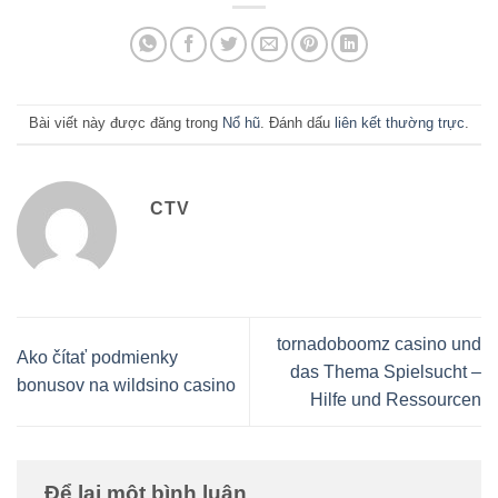
Bài viết này được đăng trong
Nổ hũ
. Đánh dấu
liên kết thường trực
.
CTV
tornadoboomz casino und
Ako čítať podmienky
das Thema Spielsucht –
bonusov na wildsino casino
Hilfe und Ressourcen
Để lại một bình luận