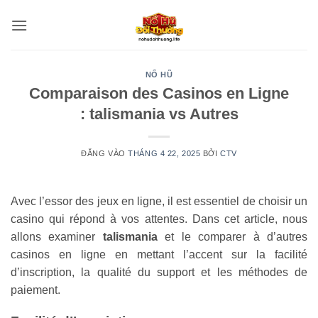
Bỏ
qua
nội
dung
NỔ HŨ
Comparaison des Casinos en Ligne
: talismania vs Autres
ĐĂNG VÀO
THÁNG 4 22, 2025
BỞI
CTV
Avec l’essor des jeux en ligne, il est essentiel de choisir un
casino qui répond à vos attentes. Dans cet article, nous
allons examiner
talismania
et le comparer à d’autres
casinos en ligne en mettant l’accent sur la facilité
d’inscription, la qualité du support et les méthodes de
paiement.