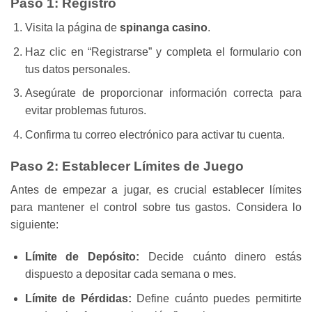
Paso 1: Registro
Visita la página de
spinanga casino
.
Haz clic en “Registrarse” y completa el formulario con
tus datos personales.
Asegúrate de proporcionar información correcta para
evitar problemas futuros.
Confirma tu correo electrónico para activar tu cuenta.
Paso 2: Establecer Límites de Juego
Antes de empezar a jugar, es crucial establecer límites
para mantener el control sobre tus gastos. Considera lo
siguiente:
Límite de Depósito:
Decide cuánto dinero estás
dispuesto a depositar cada semana o mes.
Límite de Pérdidas:
Define cuánto puedes permitirte