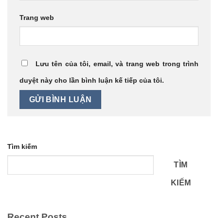
Trang web
Lưu tên của tôi, email, và trang web trong trình
duyệt này cho lần bình luận kế tiếp của tôi.
Tìm kiếm
TÌM
KIẾM
Recent Posts