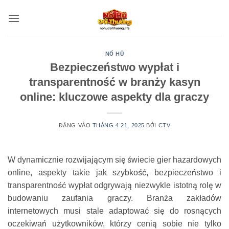
Bỏ
qua
nội
dung
NỔ HŨ
Bezpieczeństwo wypłat i
transparentność w branży kasyn
online: kluczowe aspekty dla graczy
ĐĂNG VÀO
THÁNG 4 21, 2025
BỞI
CTV
W dynamicznie rozwijającym się świecie gier hazardowych
online, aspekty takie jak szybkość, bezpieczeństwo i
transparentność wypłat odgrywają niezwykle istotną rolę w
budowaniu zaufania graczy. Branża zakładów
internetowych musi stale adaptować się do rosnących
oczekiwań użytkowników, którzy cenią sobie nie tylko