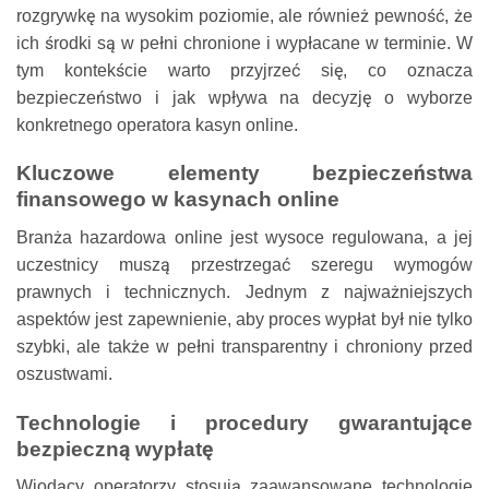
rozgrywkę na wysokim poziomie, ale również pewność, że
ich środki są w pełni chronione i wypłacane w terminie. W
tym kontekście warto przyjrzeć się, co oznacza
bezpieczeństwo i jak wpływa na decyzję o wyborze
konkretnego operatora kasyn online.
Kluczowe elementy bezpieczeństwa
finansowego w kasynach online
Branża hazardowa online jest wysoce regulowana, a jej
uczestnicy muszą przestrzegać szeregu wymogów
prawnych i technicznych. Jednym z najważniejszych
aspektów jest zapewnienie, aby proces wypłat był nie tylko
szybki, ale także w pełni transparentny i chroniony przed
oszustwami.
Technologie i procedury gwarantujące
bezpieczną wypłatę
Wiodący operatorzy stosują zaawansowane technologie