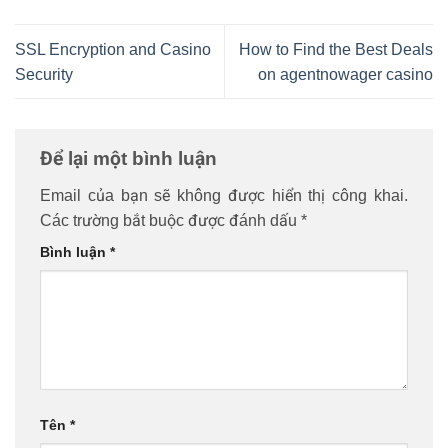
SSL Encryption and Casino
How to Find the Best Deals
Security
on agentnowager casino
Để lại một bình luận
Email của bạn sẽ không được hiển thị công khai.
Các trường bắt buộc được đánh dấu
*
Bình luận
*
Tên
*