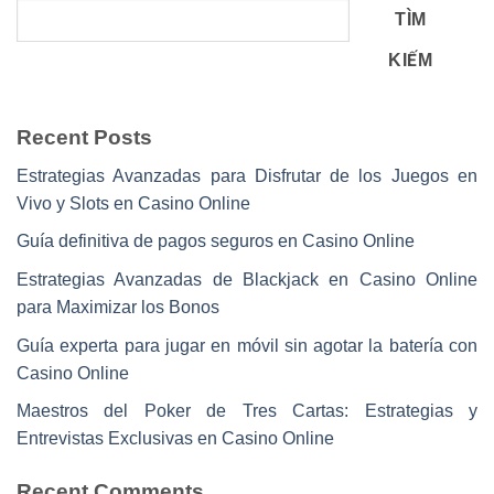
TÌM
KIẾM
Recent Posts
Estrategias Avanzadas para Disfrutar de los Juegos en
Vivo y Slots en Casino Online
Guía definitiva de pagos seguros en Casino Online
Estrategias Avanzadas de Blackjack en Casino Online
para Maximizar los Bonos
Guía experta para jugar en móvil sin agotar la batería con
Casino Online
Maestros del Poker de Tres Cartas: Estrategias y
Entrevistas Exclusivas en Casino Online
Recent Comments