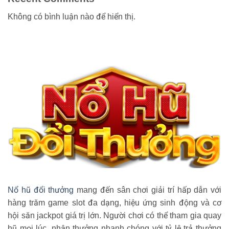
Không có bình luận nào để hiển thị.
Nổ hũ đổi thưởng
mang đến sân chơi giải trí hấp dẫn với
hàng trăm game slot đa dạng, hiệu ứng sinh động và cơ
hội săn jackpot giá trị lớn. Người chơi có thể tham gia quay
hũ mọi lúc, nhận thưởng nhanh chóng với tỷ lệ trả thưởng