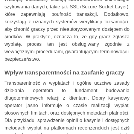
szyfrowania danych, takie jak SSL (Secure Socket Layer),
które zapewniają poufność transakcji. Dodatkowo,
korzystają z uznanych systemów weryfikacji tożsamości,
aby chronić graczy przed nieautoryzowanym dostępem do
środków. W praktyce, oznacza to, że gdy gracz zgłasza
wypłatę, proces ten jest obsługiwany zgodnie z
wewnętrznymi procedurami, gwarantującymi terminowość i
bezpieczeństwo.
Wpływ transparentności na zaufanie graczy
Transparentność w wypłatach i ogólne uczciwe zasady
działania operatora to fundament budowania
długoterminowych relacji z klientami. Dobry kasynowy
operator jasno informuje o czasie realizacji wypłat,
stosownych limitach, oraz dostępnych metodach płatności.
Dla przykładu, sprawdzenie opinii o kasynie i dostępnych
metodach wypłat na platformach recenzenckich jest dziś