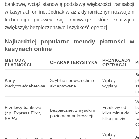
bankowe, wciąż stanowią podstawę większości transakcji
w kasynach online. Jednak wraz z dynamicznym rozwojem
technologii pojawiły się innowacje, które znacząco
zwiększyły bezpieczeństwo i szybkość operacji.
Najbardziej popularne metody płatności w
kasynach online
METODA
PRZYKŁADY
CHARAKTERYSTYKA
P
PŁATNOŚCI
OPERACJI
B
Karty
Szybkie i powszechnie
Wpłaty,
p
kredytowe/debetowe
akceptowane
wypłaty
s
d
W
Przelewy bankowe
Przelewy od
b
Bezpieczne, z wysokim
(np. Express Elixir,
kilku minut do
k
poziomem autoryzacji
SEPA)
kilku godzin
t
d
Wpłaty,
A