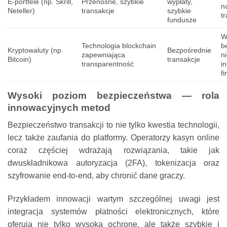
E-portfele (np. Skrill,
Przenośne, szybkie
wypłaty,
n
Neteller)
transakcje
szybkie
t
fundusze
W
Technologia blockchain
b
Kryptowaluty (np.
Bezpośrednie
zapewniająca
n
Bitcoin)
transakcje
transparentność
in
f
Wysoki poziom bezpieczeństwa — rola
innowacyjnych metod
Bezpieczeństwo transakcji to nie tylko kwestia technologii,
lecz także zaufania do platformy. Operatorzy kasyn online
coraz częściej wdrażają rozwiązania, takie jak
dwuskładnikowa autoryzacja (2FA), tokenizacja oraz
szyfrowanie end-to-end, aby chronić dane graczy.
Przykładem innowacji wartym szczególnej uwagi jest
integracja systemów płatności elektronicznych, które
oferują nie tylko wysoką ochronę, ale także szybkie i