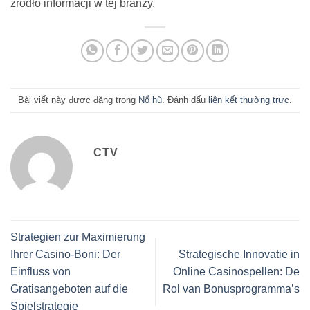
źródło informacji w tej branży.
Bài viết này được đăng trong
Nổ hũ
. Đánh dấu
liên kết thường trực
.
CTV
Strategien zur Maximierung
Ihrer Casino-Boni: Der
Strategische Innovatie in
Einfluss von
Online Casinospellen: De
Gratisangeboten auf die
Rol van Bonusprogramma’s
Spielstrategie