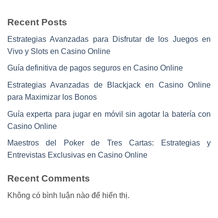
Recent Posts
Estrategias Avanzadas para Disfrutar de los Juegos en
Vivo y Slots en Casino Online
Guía definitiva de pagos seguros en Casino Online
Estrategias Avanzadas de Blackjack en Casino Online
para Maximizar los Bonos
Guía experta para jugar en móvil sin agotar la batería con
Casino Online
Maestros del Poker de Tres Cartas: Estrategias y
Entrevistas Exclusivas en Casino Online
Recent Comments
Không có bình luận nào để hiển thị.