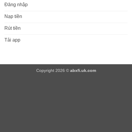
Đăng nhập
Nạp tiền
Rút tiền
Tải app
Copyright 2026 ©
abxfi.uk.com